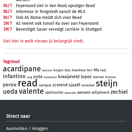
30/
7
Feyenoord ziet in Van Rooij opvolger Read
30/
7
Interesse in Tengstedt vanuit de MLS
30/
7
Ook AS Roma meldt zich voor Read
29/
7
AZ neemt ook Ismail Ka over van Feyenoord
29/
7
Bevestigd: Sauer vervolgt carrière in Stuttgart
Stel hier in welk nieuws jij belangrijk vindt.
Tagcloud
acardipane
fifa
borges
elsenhout
deijl
ferri
hadj
bommel
infantino
kraaijeveld
lopez
juste
marmol
moussa
jong
kasanwirjo
read
steijn
persie
scorend
sjaakf
sociedad
santigoal
valente
ueda
zechiel
vanhoutte
wessels
willykment
watanabe
Direct naar
Aanmelden
/
inloggen