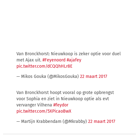
Van Bronckhorst: Nieuwkoop is zeker optie voor duel
met Ajax uit.
#Feyenoord
#ajafey
pic.twitter.com/dCQQhHLr8E
— Mikos Gouka (@MikosGouka)
22 maart 2017
Van Bronckhorst hoopt vooral op grote opbrengst
voor Sophia en ziet in Nieuwkoop optie als evt
vervanger Vilhena
#feydor
pic.twitter.com/5XPicaoBwX
— Martijn Krabbendam (@Mkrabby)
22 maart 2017