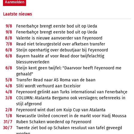
Laatste nieuws
9/
8
Fenerbahçe brengt eerste bod uit op Ueda
9/
8
Fenerbahçe brengt eerste bod uit op Ueda
8/
8
Valente is nieuwe aanvoerder van Feyenoord
7/
8
Read niet teleurgesteld over afketsen transfer
6/
8
Steijn openhartig over debuutjaar bij Feyenoord
6/
8
Bayern haakte af voor Read door twijfelachtig
blessureverleden
6/
8
Steijn kent geen twijfel: "Daarvoor heeft Feyenoord me
gehaald"
5/
8
Transfer Read naar AS Roma van de baan
4/
8
Sliti wordt verhuurd aan Excelsior
4/
8
Feyenoord gelinkt aan Turks international van Fenerbahçe
3/
8
COLUMN: Atalanta Bergamo ook verslagen; oefenreeks in
stijl afgerond
2/
8
Feyenoord wint duel om Kuip Cup van Atalanta
1/
8
Newcastle United concreet in de markt voor Hadj Moussa
31/
7
Ruben Schaken woedend op Feyenoord
30/
7
Twente ziet bod op Schaken resoluut van tafel geveegd
worden