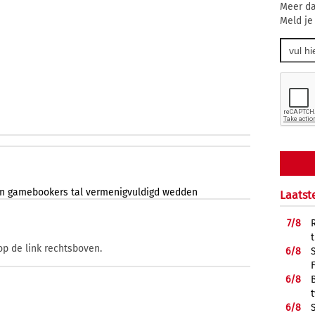
Meer da
Meld je
n
gamebookers
tal
vermenigvuldigd
wedden
Laatst
7/
8
op de link rechtsboven.
6/
8
6/
8
6/
8