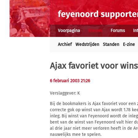
Voorpagina
Nieuws
Forums
In
Archief
Wedstrijden
Standen
E-zine
Ajax favoriet voor win
6 februari 2003 21:26
Verslaggever: K
Bij de bookmakers is Ajax favoriet voor ee
correcte gok op winst van Ajax wordt 1.78 kee
inleg. Bij winst van Feyenoord wordt de inleg
bent van de winst van Feyenoord valt hier d
al drie jaar niet meer verloren heeft in de 
nauwelijks mee te spelen.