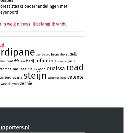
posities
Forest staakt onderhandelingen met
Feyenoord
r in welk nieuws jij belangrijk vindt.
ud
ardipane
deijl
bronckhorst
borges
aivd
infantino
hadj
fifa
elsenhout
gio
juste
ivanusec
read
ouaissa
moussa
otomba
nieuwkoop
steijn
valente
corend
sparta
tengstedt
ueda
zechiel
wessels
youtu
upporters.nl