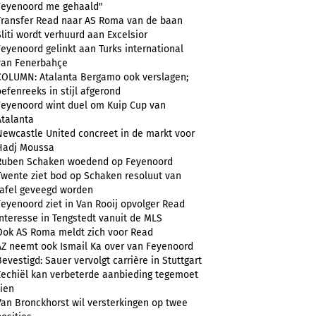
Feyenoord me gehaald"
Transfer Read naar AS Roma van de baan
Sliti wordt verhuurd aan Excelsior
Feyenoord gelinkt aan Turks international
van Fenerbahçe
COLUMN: Atalanta Bergamo ook verslagen;
oefenreeks in stijl afgerond
Feyenoord wint duel om Kuip Cup van
Atalanta
Newcastle United concreet in de markt voor
Hadj Moussa
Ruben Schaken woedend op Feyenoord
Twente ziet bod op Schaken resoluut van
tafel geveegd worden
Feyenoord ziet in Van Rooij opvolger Read
Interesse in Tengstedt vanuit de MLS
Ook AS Roma meldt zich voor Read
AZ neemt ook Ismail Ka over van Feyenoord
Bevestigd: Sauer vervolgt carrière in Stuttgart
Zechiël kan verbeterde aanbieding tegemoet
zien
Van Bronckhorst wil versterkingen op twee