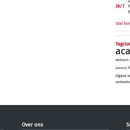
28/
7
Stel hie
Tagclo
ac
eenhoorn
l
kasanwirjo
rigaux
s
vanhoutte
Over ons
S