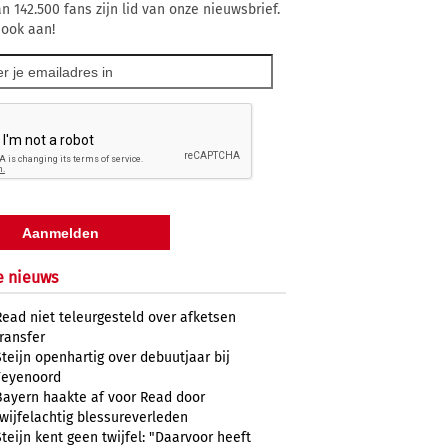
n 142.500 fans zijn lid van onze nieuwsbrief.
 ook aan!
e nieuws
Read niet teleurgesteld over afketsen
transfer
Steijn openhartig over debuutjaar bij
Feyenoord
Bayern haakte af voor Read door
twijfelachtig blessureverleden
Steijn kent geen twijfel: "Daarvoor heeft