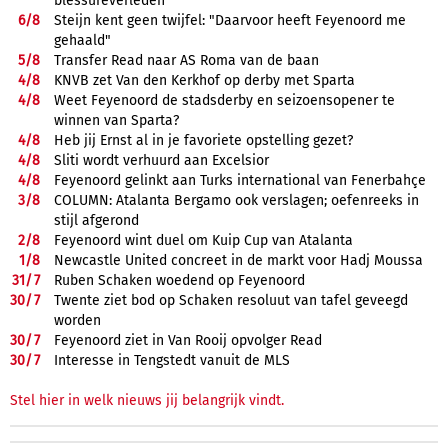
blessureverleden
6/
8
Steijn kent geen twijfel: "Daarvoor heeft Feyenoord me
gehaald"
5/
8
Transfer Read naar AS Roma van de baan
4/
8
KNVB zet Van den Kerkhof op derby met Sparta
4/
8
Weet Feyenoord de stadsderby en seizoensopener te
winnen van Sparta?
4/
8
Heb jij Ernst al in je favoriete opstelling gezet?
4/
8
Sliti wordt verhuurd aan Excelsior
4/
8
Feyenoord gelinkt aan Turks international van Fenerbahçe
3/
8
COLUMN: Atalanta Bergamo ook verslagen; oefenreeks in
stijl afgerond
2/
8
Feyenoord wint duel om Kuip Cup van Atalanta
1/
8
Newcastle United concreet in de markt voor Hadj Moussa
31/
7
Ruben Schaken woedend op Feyenoord
30/
7
Twente ziet bod op Schaken resoluut van tafel geveegd
worden
30/
7
Feyenoord ziet in Van Rooij opvolger Read
30/
7
Interesse in Tengstedt vanuit de MLS
Stel hier in welk nieuws jij belangrijk vindt.