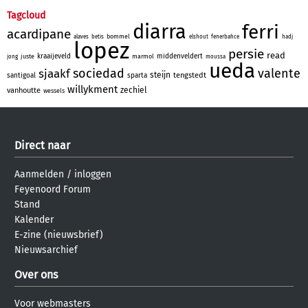
Tagcloud
diarra
ferri
acardipane
bommel
alaves
betis
elshout
fenerbahce
hadj
lopez
persie
read
kraaijeveld
middenveldert
juste
marmol
jong
moussa
ueda
sociedad
valente
sjaakf
steijn
tengstedt
santigoal
sparta
willykment
zechiel
vanhoutte
wessels
Direct naar
Aanmelden
/
inloggen
Feyenoord Forum
Stand
Kalender
E-zine (nieuwsbrief)
Nieuwsarchief
Over ons
Voor webmasters