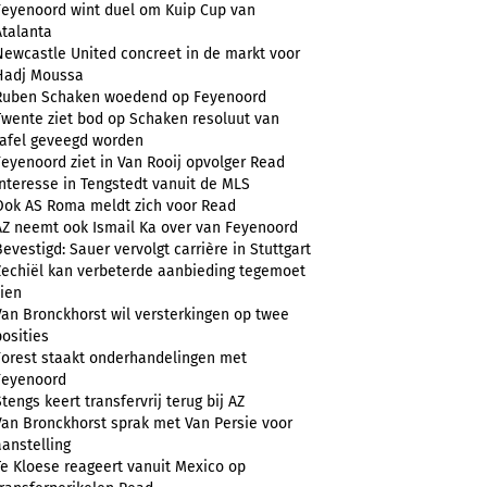
Feyenoord wint duel om Kuip Cup van
Atalanta
Newcastle United concreet in de markt voor
Hadj Moussa
Ruben Schaken woedend op Feyenoord
Twente ziet bod op Schaken resoluut van
tafel geveegd worden
Feyenoord ziet in Van Rooij opvolger Read
Interesse in Tengstedt vanuit de MLS
Ook AS Roma meldt zich voor Read
AZ neemt ook Ismail Ka over van Feyenoord
Bevestigd: Sauer vervolgt carrière in Stuttgart
Zechiël kan verbeterde aanbieding tegemoet
zien
Van Bronckhorst wil versterkingen op twee
posities
Forest staakt onderhandelingen met
Feyenoord
Stengs keert transfervrij terug bij AZ
Van Bronckhorst sprak met Van Persie voor
aanstelling
Te Kloese reageert vanuit Mexico op