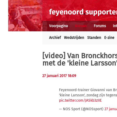
Voorpagina
Nieuws
Forums
In
Archief
Wedstrijden
Standen
E-zine
[video] Van Bronckhor
met de 'kleine Larsson
27 januari 2017 18:09
Feyenoord-trainer Giovanni van B
'kleine Larsson', zondag zijn tegen
pic.twitter.com/JASkb3zIIE
— NOS Sport (@NOSsport)
27 janu