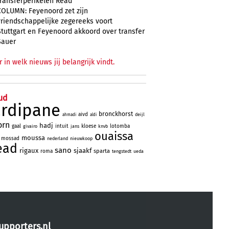
transferperikelen Read
COLUMN: Feyenoord zet zijn
vriendschappelijke zegereeks voort
Stuttgart en Feyenoord akkoord over transfer
Sauer
r in welk nieuws jij belangrijk vindt.
ud
ardipane
bronckhorst
aivd
deijl
ahmadi
aldi
orn
hadj
gaal
intuit
kloese
lotomba
givairo
jans
knvb
ouaissa
moussa
mossad
nederland
nieuwkoop
ead
sano
rigaux
sjaakf
sparta
roma
tengstedt
ueda
upporters.nl