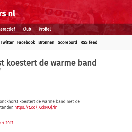
teractief
Club
Profiel
Twitter
Facebook
Bronnen
Scorebord
RSS feed
st koestert de warme band
'
ronckhorst koestert de warme band met de
stander.
https://t.co/JXckNQj7lr
ari 2017