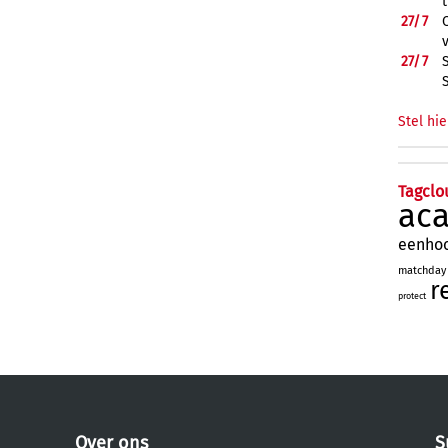
27/
7
27/
7
Stel hie
Tagclo
ac
eenho
matchday
r
protect
Over ons
S