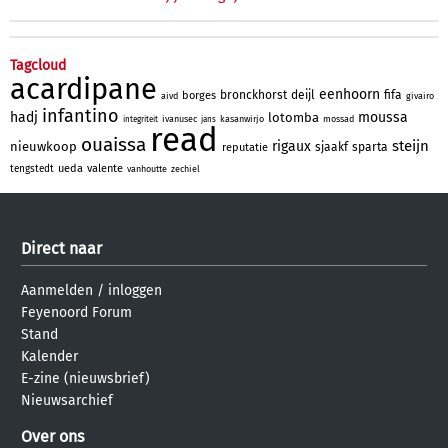
Tagcloud
acardipane
eenhoorn
bronckhorst
deijl
fifa
borges
aivd
givairo
infantino
hadj
moussa
lotomba
ivanusec
kasanwirjo
mossad
integriteit
jans
read
ouaissa
steijn
rigaux
nieuwkoop
sjaakf
sparta
reputatie
ueda
valente
tengstedt
vanhoutte
zechiel
Direct naar
Aanmelden
/
inloggen
Feyenoord Forum
Stand
Kalender
E-zine (nieuwsbrief)
Nieuwsarchief
Over ons