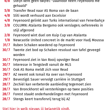
6/
8
Steijn kent geen twijfel: "Daarvoor heeft Feyenoord me
gehaald"
5/
8
Transfer Read naar AS Roma van de baan
4/
8
Sliti wordt verhuurd aan Excelsior
4/
8
Feyenoord gelinkt aan Turks international van Fenerbahçe
3/
8
COLUMN: Atalanta Bergamo ook verslagen; oefenreeks in
stijl afgerond
2/
8
Feyenoord wint duel om Kuip Cup van Atalanta
1/
8
Newcastle United concreet in de markt voor Hadj Moussa
31/
7
Ruben Schaken woedend op Feyenoord
30/
7
Twente ziet bod op Schaken resoluut van tafel geveegd
worden
30/
7
Feyenoord ziet in Van Rooij opvolger Read
30/
7
Interesse in Tengstedt vanuit de MLS
30/
7
Ook AS Roma meldt zich voor Read
29/
7
AZ neemt ook Ismail Ka over van Feyenoord
29/
7
Bevestigd: Sauer vervolgt carrière in Stuttgart
28/
7
Zechiël kan verbeterde aanbieding tegemoet zien
28/
7
Van Bronckhorst wil versterkingen op twee posities
28/
7
Forest staakt onderhandelingen met Feyenoord
28/
7
Stengs keert transfervrij terug bij AZ
Stel hier in welk nieuws jij belangrijk vindt.