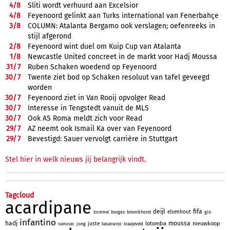
4/
8
Sliti wordt verhuurd aan Excelsior
4/
8
Feyenoord gelinkt aan Turks international van Fenerbahçe
3/
8
COLUMN: Atalanta Bergamo ook verslagen; oefenreeks in
stijl afgerond
2/
8
Feyenoord wint duel om Kuip Cup van Atalanta
1/
8
Newcastle United concreet in de markt voor Hadj Moussa
31/
7
Ruben Schaken woedend op Feyenoord
30/
7
Twente ziet bod op Schaken resoluut van tafel geveegd
worden
30/
7
Feyenoord ziet in Van Rooij opvolger Read
30/
7
Interesse in Tengstedt vanuit de MLS
30/
7
Ook AS Roma meldt zich voor Read
29/
7
AZ neemt ook Ismail Ka over van Feyenoord
29/
7
Bevestigd: Sauer vervolgt carrière in Stuttgart
Stel hier in welk nieuws jij belangrijk vindt.
Tagcloud
acardipane
deijl
fifa
elsenhout
borges
bronckhorst
gio
bommel
infantino
hadj
moussa
lotomba
nieuwkoop
juste
jong
ivanusec
kasanwirjo
kraaijeveld