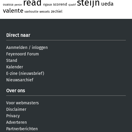
read
steijn
ueda
scorend
rigaux
ouaissa
persie
sjaakf
valente
zechiel
vanhoutte
wessels
Direct naar
Aanmelden
/
inloggen
Feyenoord Forum
Stand
Kalender
E-zine (nieuwsbrief)
Nieuwsarchief
Over ons
Voor webmasters
Disclaimer
Privacy
Adverteren
Partnerberichten