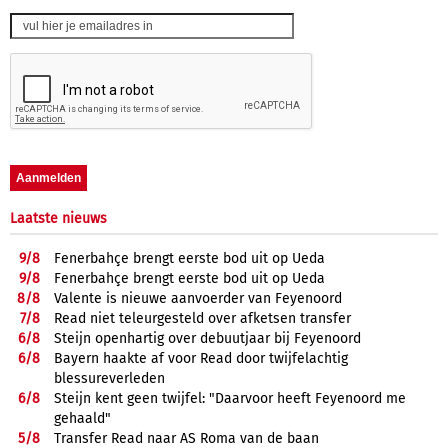
Laatste nieuws
9/
8
Fenerbahçe brengt eerste bod uit op Ueda
9/
8
Fenerbahçe brengt eerste bod uit op Ueda
8/
8
Valente is nieuwe aanvoerder van Feyenoord
7/
8
Read niet teleurgesteld over afketsen transfer
6/
8
Steijn openhartig over debuutjaar bij Feyenoord
6/
8
Bayern haakte af voor Read door twijfelachtig
blessureverleden
6/
8
Steijn kent geen twijfel: "Daarvoor heeft Feyenoord me
gehaald"
5/
8
Transfer Read naar AS Roma van de baan