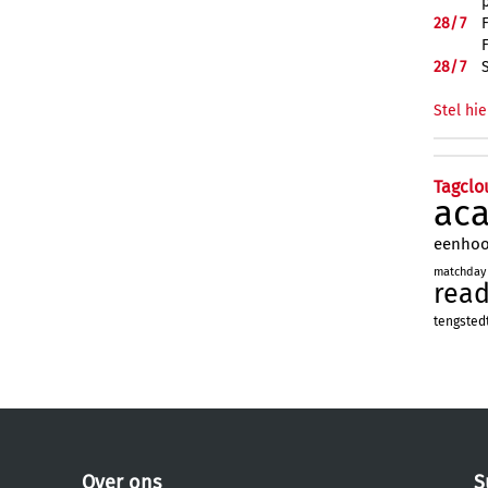
28/
7
28/
7
Stel hie
Tagclo
ac
eenho
matchday
rea
tengsted
Over ons
S