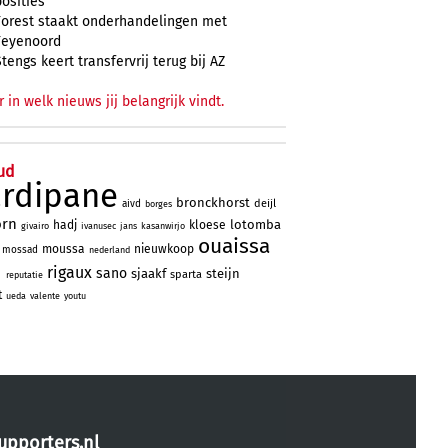
posities
Forest staakt onderhandelingen met
Feyenoord
Stengs keert transfervrij terug bij AZ
r in welk nieuws jij belangrijk vindt.
ud
ardipane
bronckhorst
deijl
aivd
borges
orn
lotomba
hadj
kloese
givairo
ivanusec
jans
kasanwirjo
ouaissa
moussa
nieuwkoop
mossad
nederland
d
rigaux
sano
sjaakf
steijn
sparta
reputatie
t
ueda
valente
youtu
upporters.nl