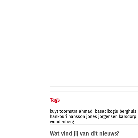
Tags
kuyt
toornstra
ahmadi
basacikoglu
berghuis
hankouri
hansson
jones
jorgensen
karsdorp
woudenberg
Wat vind jij van dit nieuws?