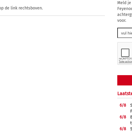
Meld je
op de link rechtsboven.
Feyenoo
achterg
voor.
Laatst
6/
8
6/
8
6/
8