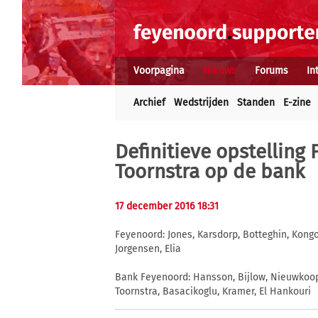
Voorpagina
Nieuws
Forums
In
Archief
Wedstrijden
Standen
E-zine
Definitieve opstelling 
Toornstra op de bank
17 december 2016 18:31
Feyenoord: Jones, Karsdorp, Botteghin, Kongo
Jorgensen, Elia
Bank Feyenoord: Hansson, Bijlow, Nieuwkoo
Toornstra, Basacikoglu, Kramer, El Hankouri