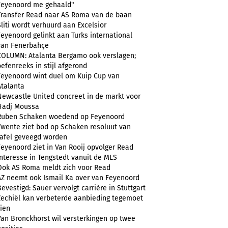
Feyenoord me gehaald"
Transfer Read naar AS Roma van de baan
Sliti wordt verhuurd aan Excelsior
Feyenoord gelinkt aan Turks international
van Fenerbahçe
COLUMN: Atalanta Bergamo ook verslagen;
oefenreeks in stijl afgerond
Feyenoord wint duel om Kuip Cup van
Atalanta
Newcastle United concreet in de markt voor
Hadj Moussa
Ruben Schaken woedend op Feyenoord
Twente ziet bod op Schaken resoluut van
tafel geveegd worden
Feyenoord ziet in Van Rooij opvolger Read
Interesse in Tengstedt vanuit de MLS
Ook AS Roma meldt zich voor Read
AZ neemt ook Ismail Ka over van Feyenoord
Bevestigd: Sauer vervolgt carrière in Stuttgart
Zechiël kan verbeterde aanbieding tegemoet
zien
Van Bronckhorst wil versterkingen op twee