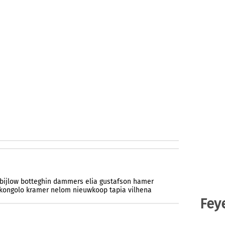
bijlow
botteghin
dammers
elia
gustafson
hamer
kongolo
kramer
nelom
nieuwkoop
tapia
vilhena
Fey