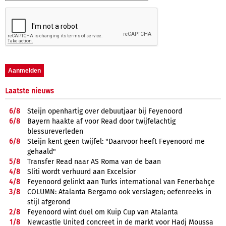
Laatste nieuws
6/
8
Steijn openhartig over debuutjaar bij Feyenoord
6/
8
Bayern haakte af voor Read door twijfelachtig
blessureverleden
6/
8
Steijn kent geen twijfel: "Daarvoor heeft Feyenoord me
gehaald"
5/
8
Transfer Read naar AS Roma van de baan
4/
8
Sliti wordt verhuurd aan Excelsior
4/
8
Feyenoord gelinkt aan Turks international van Fenerbahçe
3/
8
COLUMN: Atalanta Bergamo ook verslagen; oefenreeks in
stijl afgerond
2/
8
Feyenoord wint duel om Kuip Cup van Atalanta
1/
8
Newcastle United concreet in de markt voor Hadj Moussa