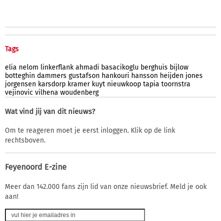
Tags
elia
nelom
linkerflank
ahmadi
basacikoglu
berghuis
bijlow
botteghin
dammers
gustafson
hankouri
hansson
heijden
jones
jorgensen
karsdorp
kramer
kuyt
nieuwkoop
tapia
toornstra
vejinovic
vilhena
woudenberg
Wat vind jij van dit nieuws?
Om te reageren moet je eerst inloggen. Klik op de link
rechtsboven.
Feyenoord E-zine
Meer dan 142.000 fans zijn lid van onze nieuwsbrief. Meld je ook
aan!