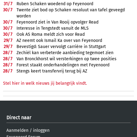
31/
7
Ruben Schaken woedend op Feyenoord
30/
7
Twente ziet bod op Schaken resoluut van tafel geveegd
worden
30/
7
Feyenoord ziet in Van Rooij opvolger Read
30/
7
Interesse in Tengstedt vanuit de MLS
30/
7
Ook AS Roma meldt zich voor Read
29/
7
AZ neemt ook Ismail Ka over van Feyenoord
29/
7
Bevestigd: Sauer vervolgt carrière in Stuttgart
28/
7
Zechiël kan verbeterde aanbieding tegemoet zien
28/
7
Van Bronckhorst wil versterkingen op twee posities
28/
7
Forest staakt onderhandelingen met Feyenoord
28/
7
Stengs keert transfervrij terug bij AZ
Stel hier in welk nieuws jij belangrijk vindt.
Direct naar
Aanmelden
/
inloggen