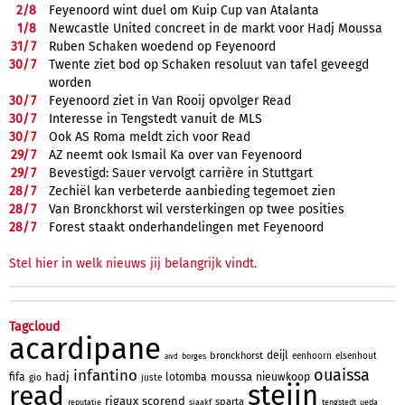
2/
8
Feyenoord wint duel om Kuip Cup van Atalanta
1/
8
Newcastle United concreet in de markt voor Hadj Moussa
31/
7
Ruben Schaken woedend op Feyenoord
30/
7
Twente ziet bod op Schaken resoluut van tafel geveegd
worden
30/
7
Feyenoord ziet in Van Rooij opvolger Read
30/
7
Interesse in Tengstedt vanuit de MLS
30/
7
Ook AS Roma meldt zich voor Read
29/
7
AZ neemt ook Ismail Ka over van Feyenoord
29/
7
Bevestigd: Sauer vervolgt carrière in Stuttgart
28/
7
Zechiël kan verbeterde aanbieding tegemoet zien
28/
7
Van Bronckhorst wil versterkingen op twee posities
28/
7
Forest staakt onderhandelingen met Feyenoord
Stel hier in welk nieuws jij belangrijk vindt.
Tagcloud
acardipane
deijl
bronckhorst
eenhoorn
elsenhout
borges
aivd
ouaissa
infantino
hadj
moussa
fifa
lotomba
nieuwkoop
gio
juste
steijn
read
rigaux
scorend
sparta
reputatie
sjaakf
tengstedt
ueda