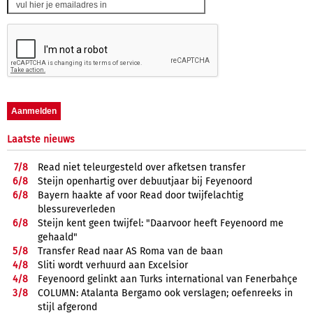
Laatste nieuws
7/
8
Read niet teleurgesteld over afketsen transfer
6/
8
Steijn openhartig over debuutjaar bij Feyenoord
6/
8
Bayern haakte af voor Read door twijfelachtig
blessureverleden
6/
8
Steijn kent geen twijfel: "Daarvoor heeft Feyenoord me
gehaald"
5/
8
Transfer Read naar AS Roma van de baan
4/
8
Sliti wordt verhuurd aan Excelsior
4/
8
Feyenoord gelinkt aan Turks international van Fenerbahçe
3/
8
COLUMN: Atalanta Bergamo ook verslagen; oefenreeks in
stijl afgerond