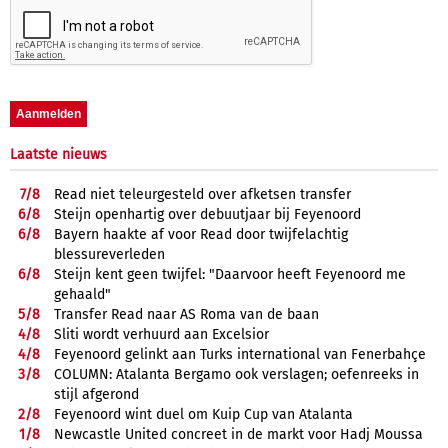
Laatste nieuws
7/
8
Read niet teleurgesteld over afketsen transfer
6/
8
Steijn openhartig over debuutjaar bij Feyenoord
6/
8
Bayern haakte af voor Read door twijfelachtig
blessureverleden
6/
8
Steijn kent geen twijfel: "Daarvoor heeft Feyenoord me
gehaald"
5/
8
Transfer Read naar AS Roma van de baan
4/
8
Sliti wordt verhuurd aan Excelsior
4/
8
Feyenoord gelinkt aan Turks international van Fenerbahçe
3/
8
COLUMN: Atalanta Bergamo ook verslagen; oefenreeks in
stijl afgerond
2/
8
Feyenoord wint duel om Kuip Cup van Atalanta
1/
8
Newcastle United concreet in de markt voor Hadj Moussa