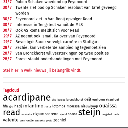
31/
7
Ruben Schaken woedend op Feyenoord
30/
7
Twente ziet bod op Schaken resoluut van tafel geveegd
worden
30/
7
Feyenoord ziet in Van Rooij opvolger Read
30/
7
Interesse in Tengstedt vanuit de MLS
30/
7
Ook AS Roma meldt zich voor Read
29/
7
AZ neemt ook Ismail Ka over van Feyenoord
29/
7
Bevestigd: Sauer vervolgt carrière in Stuttgart
28/
7
Zechiël kan verbeterde aanbieding tegemoet zien
28/
7
Van Bronckhorst wil versterkingen op twee posities
28/
7
Forest staakt onderhandelingen met Feyenoord
Stel hier in welk nieuws jij belangrijk vindt.
Tagcloud
acardipane
deijl
bronckhorst
eenhoorn
elsenhout
borges
aivd
ouaissa
infantino
hadj
moussa
fifa
lotomba
nieuwkoop
gio
juste
steijn
read
rigaux
scorend
sparta
reputatie
sjaakf
tengstedt
ueda
valente
zechiel
vanhoutte
wessels
youtu