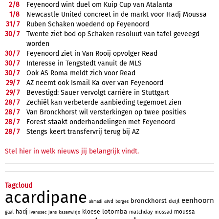
2/
8
Feyenoord wint duel om Kuip Cup van Atalanta
1/
8
Newcastle United concreet in de markt voor Hadj Moussa
31/
7
Ruben Schaken woedend op Feyenoord
30/
7
Twente ziet bod op Schaken resoluut van tafel geveegd
worden
30/
7
Feyenoord ziet in Van Rooij opvolger Read
30/
7
Interesse in Tengstedt vanuit de MLS
30/
7
Ook AS Roma meldt zich voor Read
29/
7
AZ neemt ook Ismail Ka over van Feyenoord
29/
7
Bevestigd: Sauer vervolgt carrière in Stuttgart
28/
7
Zechiël kan verbeterde aanbieding tegemoet zien
28/
7
Van Bronckhorst wil versterkingen op twee posities
28/
7
Forest staakt onderhandelingen met Feyenoord
28/
7
Stengs keert transfervrij terug bij AZ
Stel hier in welk nieuws jij belangrijk vindt.
Tagcloud
acardipane
eenhoorn
bronckhorst
deijl
aivd
borges
ahmadi
lotomba
hadj
kloese
moussa
matchday
gaal
mossad
ivanusec
jans
kasanwirjo