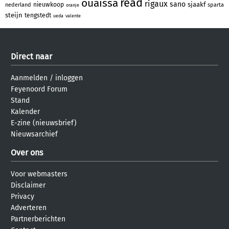
read
ouaissa
rigaux
sano
sjaakf
nieuwkoop
nederland
sparta
oranje
steijn
tengstedt
ueda
valente
Direct naar
Aanmelden
/
inloggen
Feyenoord Forum
Stand
Kalender
E-zine (nieuwsbrief)
Nieuwsarchief
Over ons
Voor webmasters
Disclaimer
Privacy
Adverteren
Partnerberichten