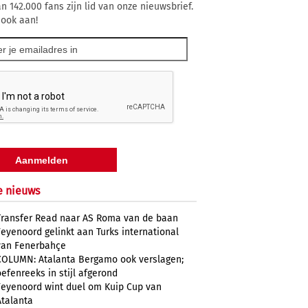
n 142.000 fans zijn lid van onze nieuwsbrief.
 ook aan!
e nieuws
Transfer Read naar AS Roma van de baan
Feyenoord gelinkt aan Turks international
van Fenerbahçe
COLUMN: Atalanta Bergamo ook verslagen;
oefenreeks in stijl afgerond
Feyenoord wint duel om Kuip Cup van
Atalanta