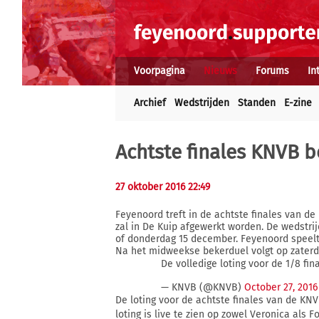
Voorpagina
Nieuws
Forums
In
Archief
Wedstrijden
Standen
E-zine
Achtste finales KNVB 
27 oktober 2016 22:49
Feyenoord treft in de achtste finales van d
zal in De Kuip afgewerkt worden. De wedstr
of donderdag 15 december. Feyenoord speelt 
Na het midweekse bekerduel volgt op zaterd
De volledige loting voor de 1/8 fin
— KNVB (@KNVB)
October 27, 2016
De loting voor de achtste finales van de KN
loting is live te zien op zowel Veronica als 