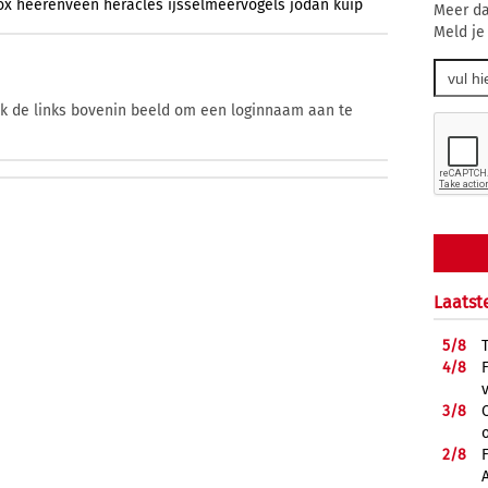
ox
heerenveen
heracles
ijsselmeervogels
jodan
kuip
Meer da
Meld je
ik de links bovenin beeld om een loginnaam aan te
Laatst
5/
8
4/
8
3/
8
2/
8