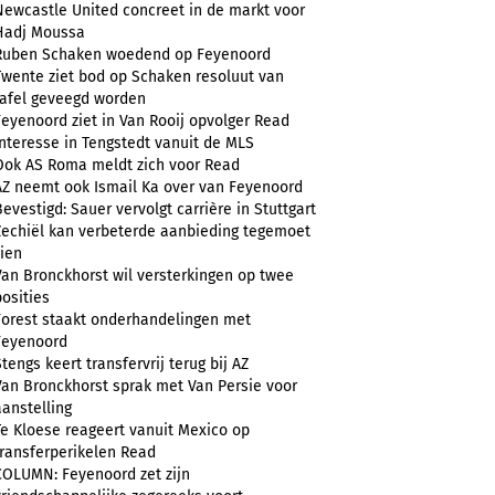
Newcastle United concreet in de markt voor
Hadj Moussa
Ruben Schaken woedend op Feyenoord
Twente ziet bod op Schaken resoluut van
tafel geveegd worden
Feyenoord ziet in Van Rooij opvolger Read
Interesse in Tengstedt vanuit de MLS
Ook AS Roma meldt zich voor Read
AZ neemt ook Ismail Ka over van Feyenoord
Bevestigd: Sauer vervolgt carrière in Stuttgart
Zechiël kan verbeterde aanbieding tegemoet
zien
Van Bronckhorst wil versterkingen op twee
posities
Forest staakt onderhandelingen met
Feyenoord
Stengs keert transfervrij terug bij AZ
Van Bronckhorst sprak met Van Persie voor
aanstelling
Te Kloese reageert vanuit Mexico op
transferperikelen Read
COLUMN: Feyenoord zet zijn