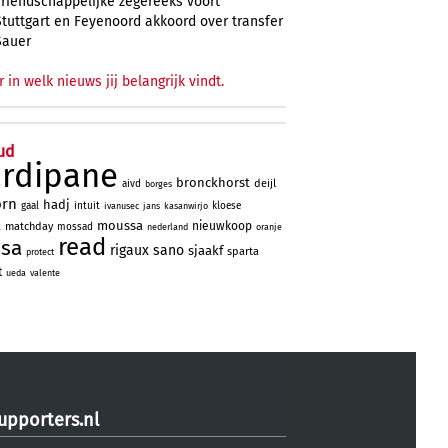
vriendschappelijke zegereeks voort
Stuttgart en Feyenoord akkoord over transfer
Sauer
r in welk nieuws jij belangrijk vindt.
ud
ardipane
bronckhorst
deijl
aivd
borges
orn
hadj
gaal
intuit
kloese
ivanusec
jans
kasanwirjo
a
moussa
nieuwkoop
matchday
mossad
nederland
oranje
read
ssa
rigaux
sano
sjaakf
sparta
protect
t
ueda
valente
upporters.nl