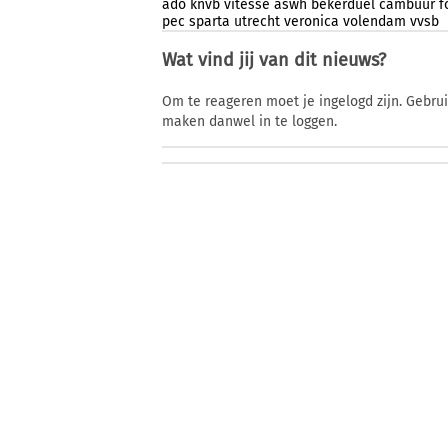
ado
knvb
vitesse
aswh
bekerduel
cambuur
f
pec
sparta
utrecht
veronica
volendam
vvsb
Wat vind jij van dit nieuws?
Om te reageren moet je ingelogd zijn. Gebru
maken danwel in te loggen.