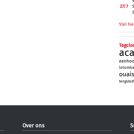
27/
7
Stel hie
Tagclo
ac
eenho
lotomb
ouai
tengsted
Over ons
S