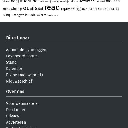
infantino
hadj
moussa
lotomba
kloese
ivanusec
juste
kasanwirjo
mossad
givairo
read
ouaissa
rigaux
nieuwkoop
sano
sjaakf
sparta
reputatie
steijn
tengstedt
ueda
valente
vanhoutte
Direct naar
Aanmelden
/
inloggen
Feyenoord Forum
Stand
Kalender
E-zine (nieuwsbrief)
Nieuwsarchief
Over ons
Voor webmasters
Disclaimer
Privacy
Adverteren