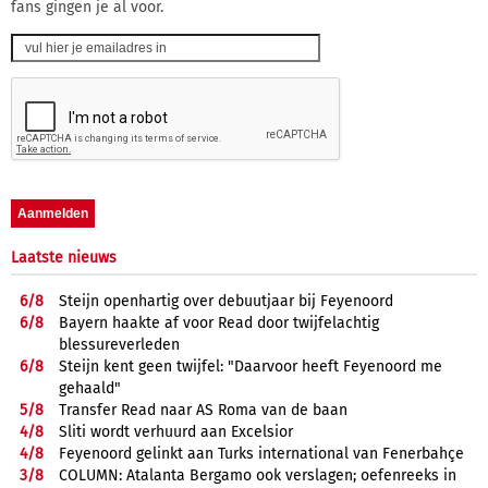
fans gingen je al voor.
Laatste nieuws
6/
8
Steijn openhartig over debuutjaar bij Feyenoord
6/
8
Bayern haakte af voor Read door twijfelachtig
blessureverleden
6/
8
Steijn kent geen twijfel: "Daarvoor heeft Feyenoord me
gehaald"
5/
8
Transfer Read naar AS Roma van de baan
4/
8
Sliti wordt verhuurd aan Excelsior
4/
8
Feyenoord gelinkt aan Turks international van Fenerbahçe
3/
8
COLUMN: Atalanta Bergamo ook verslagen; oefenreeks in