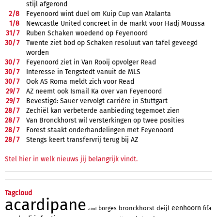
stijl afgerond
2/
8
Feyenoord wint duel om Kuip Cup van Atalanta
1/
8
Newcastle United concreet in de markt voor Hadj Moussa
31/
7
Ruben Schaken woedend op Feyenoord
30/
7
Twente ziet bod op Schaken resoluut van tafel geveegd
worden
30/
7
Feyenoord ziet in Van Rooij opvolger Read
30/
7
Interesse in Tengstedt vanuit de MLS
30/
7
Ook AS Roma meldt zich voor Read
29/
7
AZ neemt ook Ismail Ka over van Feyenoord
29/
7
Bevestigd: Sauer vervolgt carrière in Stuttgart
28/
7
Zechiël kan verbeterde aanbieding tegemoet zien
28/
7
Van Bronckhorst wil versterkingen op twee posities
28/
7
Forest staakt onderhandelingen met Feyenoord
28/
7
Stengs keert transfervrij terug bij AZ
Stel hier in welk nieuws jij belangrijk vindt.
Tagcloud
acardipane
eenhoorn
bronckhorst
deijl
borges
fifa
aivd