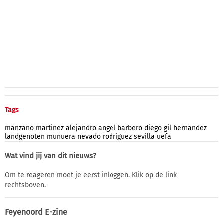
Tags
manzano
martinez
alejandro
angel
barbero
diego
gil
hernandez
landgenoten
munuera
nevado
rodriguez
sevilla
uefa
Wat vind jij van dit nieuws?
Om te reageren moet je eerst inloggen. Klik op de link
rechtsboven.
Feyenoord E-zine