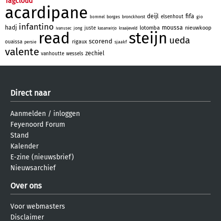
Tagcloud
acardipane
deijl
fifa
elsenhout
borges
bronckhorst
gio
bommel
infantino
hadj
moussa
lotomba
nieuwkoop
juste
jong
ivanusec
kasanwirjo
kraaijeveld
read
steijn
ueda
scorend
rigaux
ouaissa
persie
sjaakf
valente
zechiel
vanhoutte
wessels
Direct naar
Aanmelden
/
inloggen
Feyenoord Forum
Stand
Kalender
E-zine (nieuwsbrief)
Nieuwsarchief
Over ons
Voor webmasters
Disclaimer