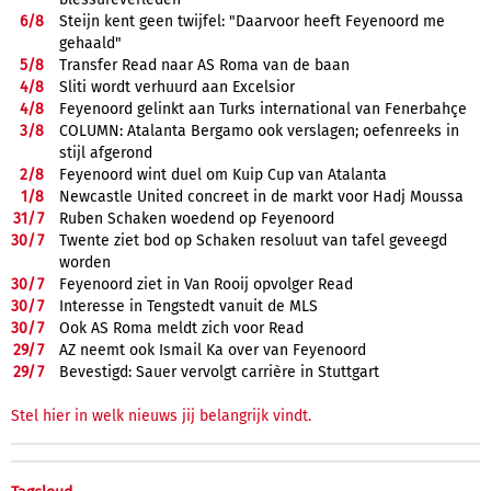
6/
8
Steijn kent geen twijfel: "Daarvoor heeft Feyenoord me
gehaald"
5/
8
Transfer Read naar AS Roma van de baan
4/
8
Sliti wordt verhuurd aan Excelsior
4/
8
Feyenoord gelinkt aan Turks international van Fenerbahçe
3/
8
COLUMN: Atalanta Bergamo ook verslagen; oefenreeks in
stijl afgerond
2/
8
Feyenoord wint duel om Kuip Cup van Atalanta
1/
8
Newcastle United concreet in de markt voor Hadj Moussa
31/
7
Ruben Schaken woedend op Feyenoord
30/
7
Twente ziet bod op Schaken resoluut van tafel geveegd
worden
30/
7
Feyenoord ziet in Van Rooij opvolger Read
30/
7
Interesse in Tengstedt vanuit de MLS
30/
7
Ook AS Roma meldt zich voor Read
29/
7
AZ neemt ook Ismail Ka over van Feyenoord
29/
7
Bevestigd: Sauer vervolgt carrière in Stuttgart
Stel hier in welk nieuws jij belangrijk vindt.