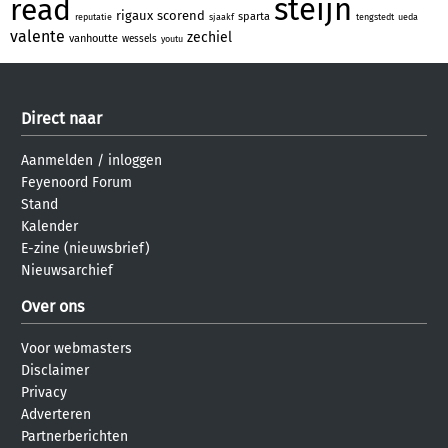
steijn
read
rigaux
scorend
sparta
reputatie
sjaakf
tengstedt
ueda
valente
zechiel
vanhoutte
wessels
youtu
Direct naar
Aanmelden
/
inloggen
Feyenoord Forum
Stand
Kalender
E-zine (nieuwsbrief)
Nieuwsarchief
Over ons
Voor webmasters
Disclaimer
Privacy
Adverteren
Partnerberichten