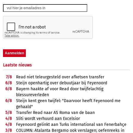
Laatste nieuws
7/
8
Read niet teleurgesteld over afketsen transfer
6/
8
Steijn openhartig over debuutjaar bij Feyenoord
6/
8
Bayern haakte af voor Read door twijfelachtig
blessureverleden
6/
8
Steijn kent geen twijfel: "Daarvoor heeft Feyenoord me
gehaald"
5/
8
Transfer Read naar AS Roma van de baan
4/
8
Sliti wordt verhuurd aan Excelsior
4/
8
Feyenoord gelinkt aan Turks international van Fenerbahçe
3/
8
COLUMN: Atalanta Bergamo ook verslagen; oefenreeks in