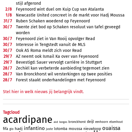
stijl afgerond
2/
8
Feyenoord wint duel om Kuip Cup van Atalanta
1/
8
Newcastle United concreet in de markt voor Hadj Moussa
31/
7
Ruben Schaken woedend op Feyenoord
30/
7
Twente ziet bod op Schaken resoluut van tafel geveegd
worden
30/
7
Feyenoord ziet in Van Rooij opvolger Read
30/
7
Interesse in Tengstedt vanuit de MLS
30/
7
Ook AS Roma meldt zich voor Read
29/
7
AZ neemt ook Ismail Ka over van Feyenoord
29/
7
Bevestigd: Sauer vervolgt carrière in Stuttgart
28/
7
Zechiël kan verbeterde aanbieding tegemoet zien
28/
7
Van Bronckhorst wil versterkingen op twee posities
28/
7
Forest staakt onderhandelingen met Feyenoord
Stel hier in welk nieuws jij belangrijk vindt.
Tagcloud
acardipane
deijl
bronckhorst
eenhoorn
elsenhout
borges
aivd
ouaissa
infantino
hadj
moussa
fifa
lotomba
nieuwkoop
gio
juste