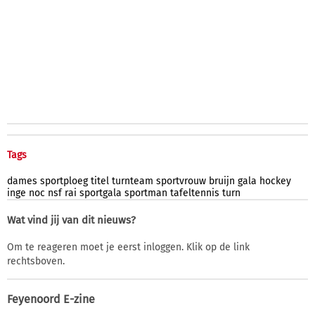
Tags
dames
sportploeg
titel
turnteam
sportvrouw
bruijn
gala
hockey
inge
noc
nsf
rai
sportgala
sportman
tafeltennis
turn
Wat vind jij van dit nieuws?
Om te reageren moet je eerst inloggen. Klik op de link
rechtsboven.
Feyenoord E-zine