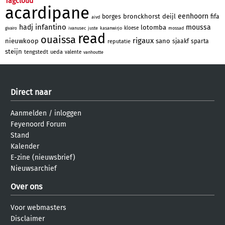
Tagcloud
acardipane
eenhoorn
bronckhorst
deijl
borges
fifa
aivd
infantino
hadj
moussa
lotomba
kloese
ivanusec
juste
kasanwirjo
mossad
givairo
read
ouaissa
rigaux
nieuwkoop
sano
sjaakf
sparta
reputatie
steijn
tengstedt
ueda
valente
vanhoutte
Direct naar
Aanmelden
/
inloggen
Feyenoord Forum
Stand
Kalender
E-zine (nieuwsbrief)
Nieuwsarchief
Over ons
Voor webmasters
Disclaimer