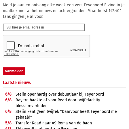
Meld je aan en ontvang elke week een vers Feyenoord E-zine in je
mailbox met al het nieuws en achtergronden. Maar liefst 142.404
fans gingen je al voor.
Laatste nieuws
6/
8
Steijn openhartig over debuutjaar bij Feyenoord
6/
8
Bayern haakte af voor Read door twijfelachtig
blessureverleden
6/
8
Steijn kent geen twijfel: "Daarvoor heeft Feyenoord me
gehaald"
5/
8
Transfer Read naar AS Roma van de baan
4/
8
Sliti wordt verhuurd aan Excelsior