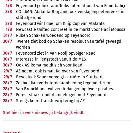
4/
8
Feyenoord gelinkt aan Turks international van Fenerbahçe
3/
8
COLUMN: Atalanta Bergamo ook verslagen; oefenreeks in
stijl afgerond
2/
8
Feyenoord wint duel om Kuip Cup van Atalanta
1/
8
Newcastle United concreet in de markt voor Hadj Moussa
31/
7
Ruben Schaken woedend op Feyenoord
30/
7
Twente ziet bod op Schaken resoluut van tafel geveegd
worden
30/
7
Feyenoord ziet in Van Rooij opvolger Read
30/
7
Interesse in Tengstedt vanuit de MLS
30/
7
Ook AS Roma meldt zich voor Read
29/
7
AZ neemt ook Ismail Ka over van Feyenoord
29/
7
Bevestigd: Sauer vervolgt carrière in Stuttgart
28/
7
Zechiël kan verbeterde aanbieding tegemoet zien
28/
7
Van Bronckhorst wil versterkingen op twee posities
28/
7
Forest staakt onderhandelingen met Feyenoord
28/
7
Stengs keert transfervrij terug bij AZ
Stel hier in welk nieuws jij belangrijk vindt.