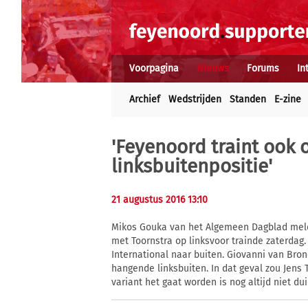
Voorpagina
Nieuws
Forums
In
Archief
Wedstrijden
Standen
E-zine
'Feyenoord traint ook 
linksbuitenpositie'
21 augustus 2016 13:10
Mikos Gouka van het Algemeen Dagblad meldt
met Toornstra op linksvoor trainde zaterdag
International naar buiten. Giovanni van Bro
hangende linksbuiten. In dat geval zou Jens
variant het gaat worden is nog altijd niet dui