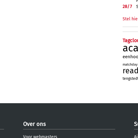
28/
7
Stel hie
Tagclo
ac
eenho
matchday
rea
tengsted
Over ons
S
Voor webmasters
Aj