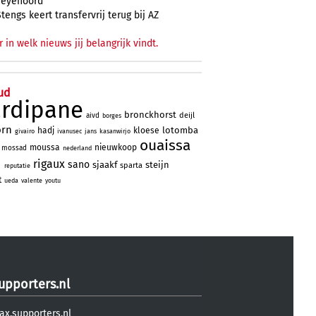
Feyenoord
Stengs keert transfervrij terug bij AZ
r in welk nieuws jij belangrijk vindt.
ud
ardipane
bronckhorst
deijl
aivd
borges
orn
lotomba
hadj
kloese
givairo
ivanusec
jans
kasanwirjo
ouaissa
moussa
nieuwkoop
mossad
nederland
d
rigaux
sano
sjaakf
steijn
sparta
reputatie
t
ueda
valente
youtu
upporters.nl
ax.supporters.nl