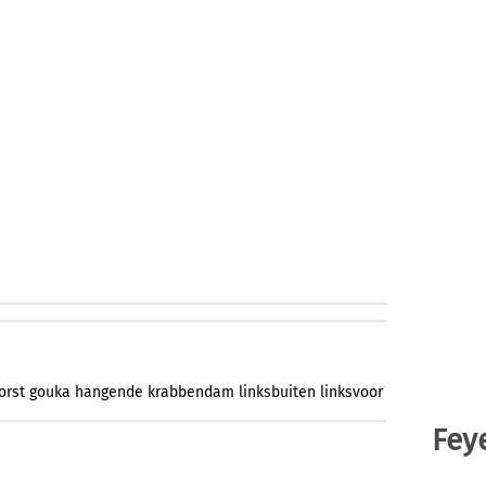
orst
gouka
hangende
krabbendam
linksbuiten
linksvoor
Fey