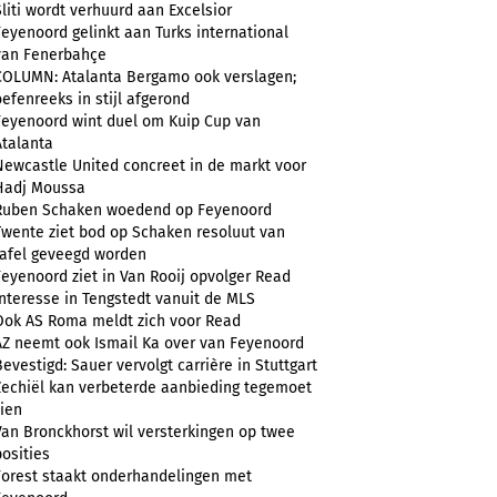
Sliti wordt verhuurd aan Excelsior
Feyenoord gelinkt aan Turks international
van Fenerbahçe
COLUMN: Atalanta Bergamo ook verslagen;
oefenreeks in stijl afgerond
Feyenoord wint duel om Kuip Cup van
Atalanta
Newcastle United concreet in de markt voor
Hadj Moussa
Ruben Schaken woedend op Feyenoord
Twente ziet bod op Schaken resoluut van
tafel geveegd worden
Feyenoord ziet in Van Rooij opvolger Read
Interesse in Tengstedt vanuit de MLS
Ook AS Roma meldt zich voor Read
AZ neemt ook Ismail Ka over van Feyenoord
Bevestigd: Sauer vervolgt carrière in Stuttgart
Zechiël kan verbeterde aanbieding tegemoet
zien
Van Bronckhorst wil versterkingen op twee
posities
Forest staakt onderhandelingen met