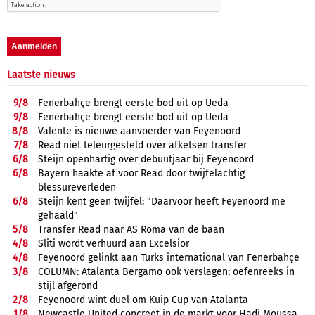
Laatste nieuws
9/
8
Fenerbahçe brengt eerste bod uit op Ueda
9/
8
Fenerbahçe brengt eerste bod uit op Ueda
8/
8
Valente is nieuwe aanvoerder van Feyenoord
7/
8
Read niet teleurgesteld over afketsen transfer
6/
8
Steijn openhartig over debuutjaar bij Feyenoord
6/
8
Bayern haakte af voor Read door twijfelachtig
blessureverleden
6/
8
Steijn kent geen twijfel: "Daarvoor heeft Feyenoord me
gehaald"
5/
8
Transfer Read naar AS Roma van de baan
4/
8
Sliti wordt verhuurd aan Excelsior
4/
8
Feyenoord gelinkt aan Turks international van Fenerbahçe
3/
8
COLUMN: Atalanta Bergamo ook verslagen; oefenreeks in
stijl afgerond
2/
8
Feyenoord wint duel om Kuip Cup van Atalanta
1/
8
Newcastle United concreet in de markt voor Hadj Moussa