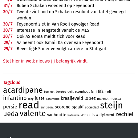
31/
7
Ruben Schaken woedend op Feyenoord
30/
7
Twente ziet bod op Schaken resoluut van tafel geveegd
worden
30/
7
Feyenoord ziet in Van Rooij opvolger Read
30/
7
Interesse in Tengstedt vanuit de MLS
30/
7
Ook AS Roma meldt zich voor Read
29/
7
AZ neemt ook Ismail Ka over van Feyenoord
29/
7
Bevestigd: Sauer vervolgt carrière in Stuttgart
Stel hier in welk nieuws jij belangrijk vindt.
Tagcloud
acardipane
fifa
borges
elsenhout
deijl
ferri
hadj
bommel
infantino
kraaijeveld
lopez
juste
marmol
moussa
jong
kasanwirjo
read
steijn
persie
scorend
sjaakf
sociedad
santigoal
valente
ueda
zechiel
vanhoutte
wessels
willykment
watanabe