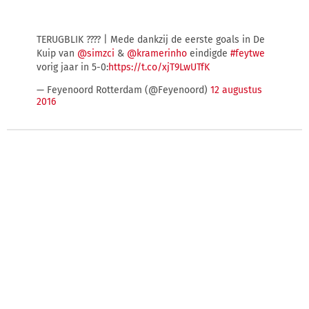
TERUGBLIK ???? | Mede dankzij de eerste goals in De
Kuip van
@simzci
&
@kramerinho
eindigde
#feytwe
vorig jaar in 5-0:
https://t.co/xjT9LwUTfK
— Feyenoord Rotterdam (@Feyenoord)
12 augustus
2016