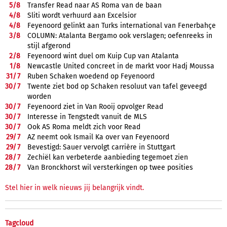
5/
8
Transfer Read naar AS Roma van de baan
4/
8
Sliti wordt verhuurd aan Excelsior
4/
8
Feyenoord gelinkt aan Turks international van Fenerbahçe
3/
8
COLUMN: Atalanta Bergamo ook verslagen; oefenreeks in
stijl afgerond
2/
8
Feyenoord wint duel om Kuip Cup van Atalanta
1/
8
Newcastle United concreet in de markt voor Hadj Moussa
31/
7
Ruben Schaken woedend op Feyenoord
30/
7
Twente ziet bod op Schaken resoluut van tafel geveegd
worden
30/
7
Feyenoord ziet in Van Rooij opvolger Read
30/
7
Interesse in Tengstedt vanuit de MLS
30/
7
Ook AS Roma meldt zich voor Read
29/
7
AZ neemt ook Ismail Ka over van Feyenoord
29/
7
Bevestigd: Sauer vervolgt carrière in Stuttgart
28/
7
Zechiël kan verbeterde aanbieding tegemoet zien
28/
7
Van Bronckhorst wil versterkingen op twee posities
Stel hier in welk nieuws jij belangrijk vindt.
Tagcloud