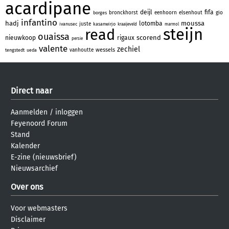
acardipane
deijl
fifa
bronckhorst
eenhoorn
elsenhout
gio
borges
infantino
hadj
moussa
lotomba
juste
ivanusec
kasanwirjo
kraaijeveld
marmol
steijn
read
ouaissa
scorend
nieuwkoop
rigaux
persie
valente
zechiel
wessels
vanhoutte
tengstedt
ueda
Direct naar
Aanmelden
/
inloggen
Feyenoord Forum
Stand
Kalender
E-zine (nieuwsbrief)
Nieuwsarchief
Over ons
Voor webmasters
Disclaimer