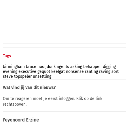
Tags
birmingham
bruce
hooijdonk
agents
asking
behappen
digging
evening
executive
gequot
keelgat
nonsense
ranting
raving
sort
steve
topspeler
unsettling
Wat vind jij van dit nieuws?
Om te reageren moet je eerst inloggen. Klik op de link
rechtsboven.
Feyenoord E-zine