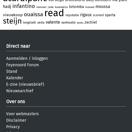
borges
aivd
givairo
infantino
hadj
moussa
lotomba
ivanusec
juste
kasanwirjo
mossad
read
ouaissa
rigaux
nieuwkoop
sparta
reputatie
scorend
steijn
valente
zechiel
ueda
vanhoutte
tengstedt
youtu
Direct naar
Aanmelden
/
inloggen
Feyenoord Forum
Stand
Kalender
E-zine (nieuwsbrief)
Nieuwsarchief
Over ons
Voor webmasters
Disclaimer
Privacy