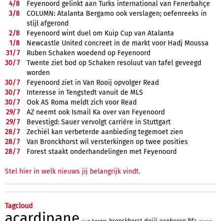
4/
8
Feyenoord gelinkt aan Turks international van Fenerbahçe
3/
8
COLUMN: Atalanta Bergamo ook verslagen; oefenreeks in
stijl afgerond
2/
8
Feyenoord wint duel om Kuip Cup van Atalanta
1/
8
Newcastle United concreet in de markt voor Hadj Moussa
31/
7
Ruben Schaken woedend op Feyenoord
30/
7
Twente ziet bod op Schaken resoluut van tafel geveegd
worden
30/
7
Feyenoord ziet in Van Rooij opvolger Read
30/
7
Interesse in Tengstedt vanuit de MLS
30/
7
Ook AS Roma meldt zich voor Read
29/
7
AZ neemt ook Ismail Ka over van Feyenoord
29/
7
Bevestigd: Sauer vervolgt carrière in Stuttgart
28/
7
Zechiël kan verbeterde aanbieding tegemoet zien
28/
7
Van Bronckhorst wil versterkingen op twee posities
28/
7
Forest staakt onderhandelingen met Feyenoord
Stel hier in welk nieuws jij belangrijk vindt.
Tagcloud
acardipane
deijl
bronckhorst
eenhoorn
fifa