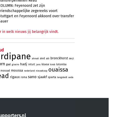
transferperikelen Read
COLUMN: Feyenoord zet zijn
vriendschappelijke zegereeks voort
Stuttgart en Feyenoord akkoord over transfer
Sauer
r in welk nieuws jij belangrijk vindt.
ud
ardipane
bronckhorst
aivd
deijl
ahmadi
aldi
orn
hadj
gaal
intuit
kloese
lotomba
givairo
jans
knvb
ouaissa
moussa
mossad
nederland
nieuwkoop
ead
sano
rigaux
sjaakf
sparta
roma
tengstedt
ueda
upporters.nl