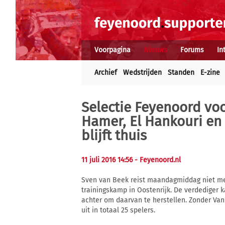
Voorpagina
Nieuws
Forums
In
Archief
Wedstrijden
Standen
E-zine
Selectie Feyenoord vo
Hamer, El Hankouri en
blijft thuis
11 juli 2016 14:56
- Feyenoord.nl
Sven van Beek reist maandagmiddag niet me
trainingskamp in Oostenrijk. De verdediger 
achter om daarvan te herstellen. Zonder Van
uit in totaal 25 spelers.