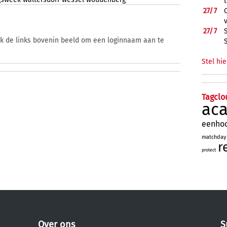
27/
7
27/
7
ik de links bovenin beeld om een loginnaam aan te
Stel hie
Tagclo
ac
eenho
matchday
r
protect
Over ons
S