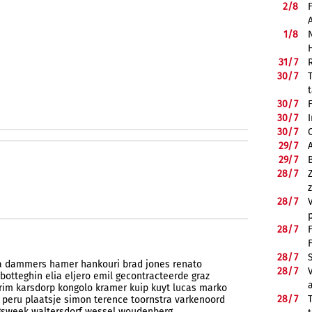
2/
8
1/
8
31/
7
30/
7
30/
7
30/
7
30/
7
29/
7
29/
7
28/
7
28/
7
28/
7
28/
7
a
dammers
hamer
hankouri
brad
jones
renato
28/
7
botteghin
elia
eljero
emil
gecontracteerde
graz
rim
karsdorp
kongolo
kramer
kuip
kuyt
lucas
marko
28/
7
peru
plaatsje
simon
terence
toornstra
varkenoord
gsweek
waltersdorf
wessel
woudenberg