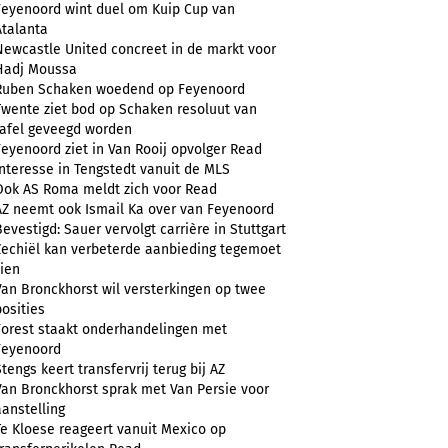
Feyenoord wint duel om Kuip Cup van
Atalanta
Newcastle United concreet in de markt voor
Hadj Moussa
Ruben Schaken woedend op Feyenoord
Twente ziet bod op Schaken resoluut van
tafel geveegd worden
Feyenoord ziet in Van Rooij opvolger Read
Interesse in Tengstedt vanuit de MLS
Ook AS Roma meldt zich voor Read
AZ neemt ook Ismail Ka over van Feyenoord
Bevestigd: Sauer vervolgt carrière in Stuttgart
Zechiël kan verbeterde aanbieding tegemoet
zien
Van Bronckhorst wil versterkingen op twee
posities
Forest staakt onderhandelingen met
Feyenoord
Stengs keert transfervrij terug bij AZ
Van Bronckhorst sprak met Van Persie voor
aanstelling
Te Kloese reageert vanuit Mexico op