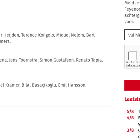
Meld je
Feyenoo
achterg
voor.
der Heijden, Terence Kongolo, Miquel Nelom, Bart
mers.
ena, Jens Toornstra, Simon Gustafson, Renato Tapia,
hiel Kramer, Bilal Basaçikoglu, Emil Hansson.
Laatst
5/
8
4/
8
3/
8