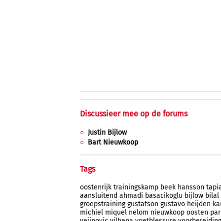
Discussieer mee op de forums
Justin Bijlow
Bart Nieuwkoop
Tags
oostenrijk
trainingskamp
beek
hansson
tapi
aansluitend
ahmadi
basacikoglu
bijlow
bilal
groepstraining
gustafson
gustavo
heijden
ka
michiel
miquel
nelom
nieuwkoop
oosten
par
vejinovic
vilhena
voetblessure
voorbereidin