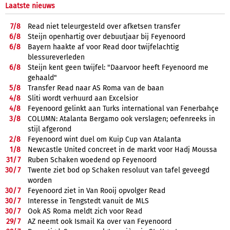
Laatste nieuws
7/
8
Read niet teleurgesteld over afketsen transfer
6/
8
Steijn openhartig over debuutjaar bij Feyenoord
6/
8
Bayern haakte af voor Read door twijfelachtig
blessureverleden
6/
8
Steijn kent geen twijfel: "Daarvoor heeft Feyenoord me
gehaald"
5/
8
Transfer Read naar AS Roma van de baan
4/
8
Sliti wordt verhuurd aan Excelsior
4/
8
Feyenoord gelinkt aan Turks international van Fenerbahçe
3/
8
COLUMN: Atalanta Bergamo ook verslagen; oefenreeks in
stijl afgerond
2/
8
Feyenoord wint duel om Kuip Cup van Atalanta
1/
8
Newcastle United concreet in de markt voor Hadj Moussa
31/
7
Ruben Schaken woedend op Feyenoord
30/
7
Twente ziet bod op Schaken resoluut van tafel geveegd
worden
30/
7
Feyenoord ziet in Van Rooij opvolger Read
30/
7
Interesse in Tengstedt vanuit de MLS
30/
7
Ook AS Roma meldt zich voor Read
29/
7
AZ neemt ook Ismail Ka over van Feyenoord