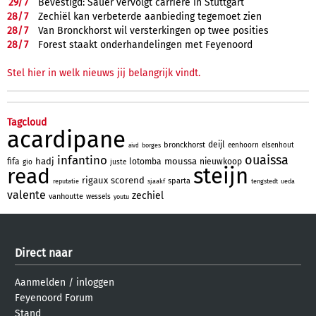
29/
7
Bevestigd: Sauer vervolgt carrière in Stuttgart
28/
7
Zechiël kan verbeterde aanbieding tegemoet zien
28/
7
Van Bronckhorst wil versterkingen op twee posities
28/
7
Forest staakt onderhandelingen met Feyenoord
Stel hier in welk nieuws jij belangrijk vindt.
Tagcloud
acardipane
deijl
bronckhorst
eenhoorn
elsenhout
borges
aivd
ouaissa
infantino
hadj
moussa
fifa
lotomba
nieuwkoop
gio
juste
steijn
read
rigaux
scorend
sparta
reputatie
sjaakf
tengstedt
ueda
valente
zechiel
vanhoutte
wessels
youtu
Direct naar
Aanmelden
/
inloggen
Feyenoord Forum
Stand