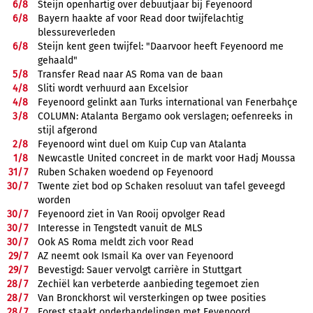
6/
8
Steijn openhartig over debuutjaar bij Feyenoord
6/
8
Bayern haakte af voor Read door twijfelachtig
blessureverleden
6/
8
Steijn kent geen twijfel: "Daarvoor heeft Feyenoord me
gehaald"
5/
8
Transfer Read naar AS Roma van de baan
4/
8
Sliti wordt verhuurd aan Excelsior
4/
8
Feyenoord gelinkt aan Turks international van Fenerbahçe
3/
8
COLUMN: Atalanta Bergamo ook verslagen; oefenreeks in
stijl afgerond
2/
8
Feyenoord wint duel om Kuip Cup van Atalanta
1/
8
Newcastle United concreet in de markt voor Hadj Moussa
31/
7
Ruben Schaken woedend op Feyenoord
30/
7
Twente ziet bod op Schaken resoluut van tafel geveegd
worden
30/
7
Feyenoord ziet in Van Rooij opvolger Read
30/
7
Interesse in Tengstedt vanuit de MLS
30/
7
Ook AS Roma meldt zich voor Read
29/
7
AZ neemt ook Ismail Ka over van Feyenoord
29/
7
Bevestigd: Sauer vervolgt carrière in Stuttgart
28/
7
Zechiël kan verbeterde aanbieding tegemoet zien
28/
7
Van Bronckhorst wil versterkingen op twee posities
28/
7
Forest staakt onderhandelingen met Feyenoord