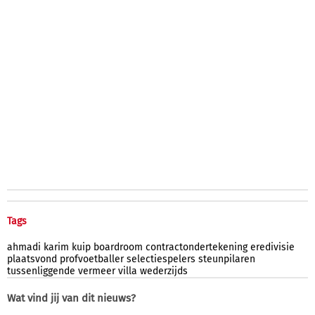
Tags
ahmadi
karim
kuip
boardroom
contractondertekening
eredivisie
plaatsvond
profvoetballer
selectiespelers
steunpilaren
tussenliggende
vermeer
villa
wederzijds
Wat vind jij van dit nieuws?