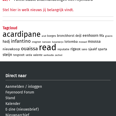
Stel hier in welk nieuws jij belangrijk vindt.
Tagcloud
acardipane
eenhoorn
bronckhorst
deijl
fifa
borges
aivd
givairo
infantino
hadj
moussa
lotomba
ivanusec
kasanwirjo
mossad
integriteit
read
ouaissa
rigaux
nieuwkoop
sjaakf
sparta
reputatie
sano
steijn
ueda
valente
tengstedt
vanhoutte
zechiel
Direct naar
Aanmelden
/
inloggen
Feyenoord Forum
Stand
Kalender
E-zine (nieuwsbrief)
Nieuwsarchief