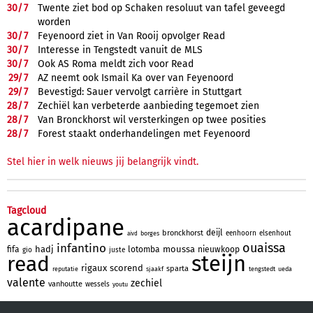
30/
7
Twente ziet bod op Schaken resoluut van tafel geveegd
worden
30/
7
Feyenoord ziet in Van Rooij opvolger Read
30/
7
Interesse in Tengstedt vanuit de MLS
30/
7
Ook AS Roma meldt zich voor Read
29/
7
AZ neemt ook Ismail Ka over van Feyenoord
29/
7
Bevestigd: Sauer vervolgt carrière in Stuttgart
28/
7
Zechiël kan verbeterde aanbieding tegemoet zien
28/
7
Van Bronckhorst wil versterkingen op twee posities
28/
7
Forest staakt onderhandelingen met Feyenoord
Stel hier in welk nieuws jij belangrijk vindt.
Tagcloud
acardipane
deijl
bronckhorst
eenhoorn
elsenhout
borges
aivd
ouaissa
infantino
hadj
moussa
fifa
lotomba
nieuwkoop
gio
juste
steijn
read
rigaux
scorend
sparta
reputatie
sjaakf
tengstedt
ueda
valente
zechiel
vanhoutte
wessels
youtu