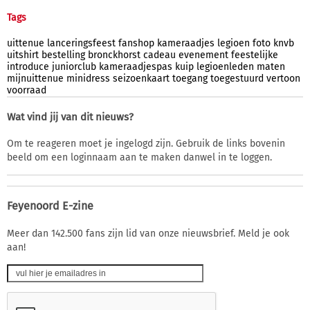
Tags
uittenue
lanceringsfeest
fanshop
kameraadjes
legioen
foto
knvb
uitshirt
bestelling
bronckhorst
cadeau
evenement
feestelijke
introduce
juniorclub
kameraadjespas
kuip
legioenleden
maten
mijnuittenue
minidress
seizoenkaart
toegang
toegestuurd
vertoon
voorraad
Wat vind jij van dit nieuws?
Om te reageren moet je ingelogd zijn. Gebruik de links bovenin
beeld om een loginnaam aan te maken danwel in te loggen.
Feyenoord E-zine
Meer dan 142.500 fans zijn lid van onze nieuwsbrief. Meld je ook
aan!