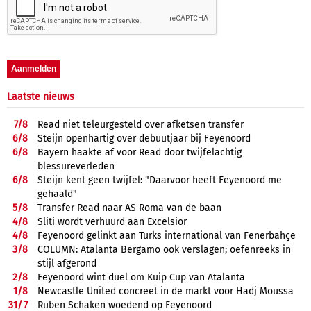
Laatste nieuws
7/
8
Read niet teleurgesteld over afketsen transfer
6/
8
Steijn openhartig over debuutjaar bij Feyenoord
6/
8
Bayern haakte af voor Read door twijfelachtig
blessureverleden
6/
8
Steijn kent geen twijfel: "Daarvoor heeft Feyenoord me
gehaald"
5/
8
Transfer Read naar AS Roma van de baan
4/
8
Sliti wordt verhuurd aan Excelsior
4/
8
Feyenoord gelinkt aan Turks international van Fenerbahçe
3/
8
COLUMN: Atalanta Bergamo ook verslagen; oefenreeks in
stijl afgerond
2/
8
Feyenoord wint duel om Kuip Cup van Atalanta
1/
8
Newcastle United concreet in de markt voor Hadj Moussa
31/
7
Ruben Schaken woedend op Feyenoord