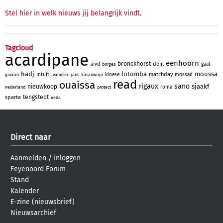
Stel hier in welk nieuws jij belangrijk vindt.
Tagcloud
acardipane
eenhoorn
bronckhorst
deijl
aivd
gaal
borges
hadj
lotomba
moussa
matchday
intuit
kloese
mossad
givairo
ivanusec
jans
kasanwirjo
read
ouaissa
rigaux
sano
sjaakf
nieuwkoop
roma
nederland
protect
tengstedt
sparta
ueda
Direct naar
Aanmelden
/
inloggen
Feyenoord Forum
Stand
Kalender
E-zine (nieuwsbrief)
Nieuwsarchief