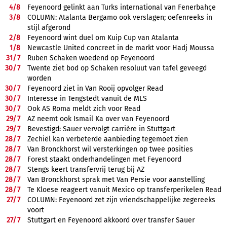
4/
8
Feyenoord gelinkt aan Turks international van Fenerbahçe
3/
8
COLUMN: Atalanta Bergamo ook verslagen; oefenreeks in
stijl afgerond
2/
8
Feyenoord wint duel om Kuip Cup van Atalanta
1/
8
Newcastle United concreet in de markt voor Hadj Moussa
31/
7
Ruben Schaken woedend op Feyenoord
30/
7
Twente ziet bod op Schaken resoluut van tafel geveegd
worden
30/
7
Feyenoord ziet in Van Rooij opvolger Read
30/
7
Interesse in Tengstedt vanuit de MLS
30/
7
Ook AS Roma meldt zich voor Read
29/
7
AZ neemt ook Ismail Ka over van Feyenoord
29/
7
Bevestigd: Sauer vervolgt carrière in Stuttgart
28/
7
Zechiël kan verbeterde aanbieding tegemoet zien
28/
7
Van Bronckhorst wil versterkingen op twee posities
28/
7
Forest staakt onderhandelingen met Feyenoord
28/
7
Stengs keert transfervrij terug bij AZ
28/
7
Van Bronckhorst sprak met Van Persie voor aanstelling
28/
7
Te Kloese reageert vanuit Mexico op transferperikelen Read
27/
7
COLUMN: Feyenoord zet zijn vriendschappelijke zegereeks
voort
27/
7
Stuttgart en Feyenoord akkoord over transfer Sauer