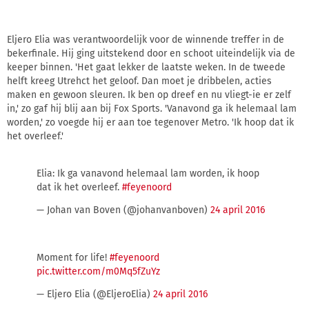
Eljero Elia was verantwoordelijk voor de winnende treffer in de
bekerfinale. Hij ging uitstekend door en schoot uiteindelijk via de
keeper binnen. 'Het gaat lekker de laatste weken. In de tweede
helft kreeg Utrehct het geloof. Dan moet je dribbelen, acties
maken en gewoon sleuren. Ik ben op dreef en nu vliegt-ie er zelf
in,' zo gaf hij blij aan bij Fox Sports. 'Vanavond ga ik helemaal lam
worden,' zo voegde hij er aan toe tegenover Metro. 'Ik hoop dat ik
het overleef.'
Elia: Ik ga vanavond helemaal lam worden, ik hoop
dat ik het overleef.
#feyenoord
— Johan van Boven (@johanvanboven)
24 april 2016
Moment for life!
#feyenoord
pic.twitter.com/m0Mq5fZuYz
— Eljero Elia (@EljeroElia)
24 april 2016