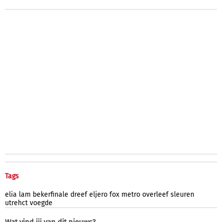
Tags
elia
lam
bekerfinale
dreef
eljero
fox
metro
overleef
sleuren
utrehct
voegde
Wat vind jij van dit nieuws?