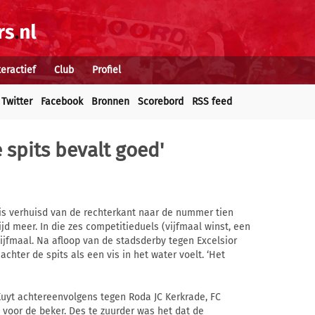
teractief
Club
Profiel
Twitter
Facebook
Bronnen
Scorebord
RSS feed
e spits bevalt goed'
d is verhuisd van de rechterkant naar de nummer tien
ijd meer. In die zes competitieduels (vijfmaal winst, een
ijfmaal. Na afloop van de stadsderby tegen Excelsior
chter de spits als een vis in het water voelt. ‘Het
Kuyt achtereenvolgens tegen Roda JC Kerkrade, FC
voor de beker. Des te zuurder was het dat de