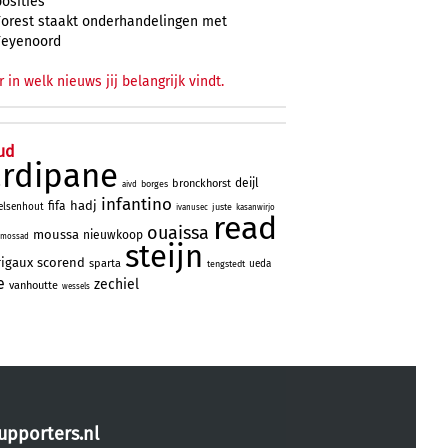
posities
Forest staakt onderhandelingen met
Feyenoord
r in welk nieuws jij belangrijk vindt.
ud
ardipane
deijl
bronckhorst
borges
aivd
infantino
hadj
fifa
elsenhout
juste
ivanusec
kasanwirjo
read
ouaissa
moussa
nieuwkoop
mossad
steijn
rigaux
scorend
sparta
ueda
tengstedt
e
zechiel
vanhoutte
wessels
upporters.nl