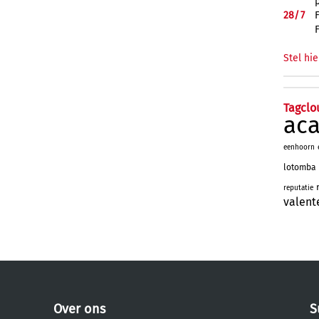
28/
7
Stel hie
Tagclo
ac
eenhoorn
lotomba
reputatie
valent
Over ons
S