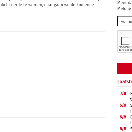
Meer da
rplicht derde te worden, daar gaan we de komende
Meld je
Laatst
7/
8
6/
8
6/
8
6/
8