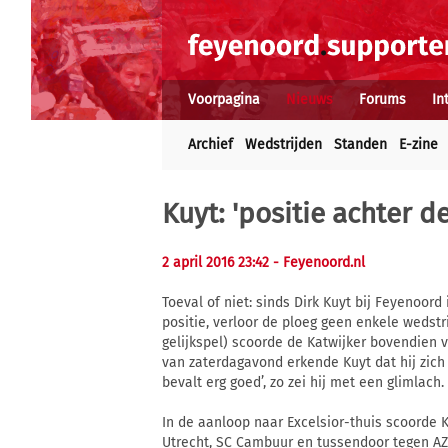
Voorpagina
Nieuws
Forums
In
Archief
Wedstrijden
Standen
E-zine
Kuyt: 'positie achter d
2 april 2016 23:42
- Feyenoord.nl
Toeval of niet: sinds Dirk Kuyt bij Feyenoor
positie, verloor de ploeg geen enkele wedstr
gelijkspel) scoorde de Katwijker bovendien v
van zaterdagavond erkende Kuyt dat hij zich a
bevalt erg goed’, zo zei hij met een glimlach.
In de aanloop naar Excelsior-thuis scoorde 
Utrecht, SC Cambuur en tussendoor tegen AZ 