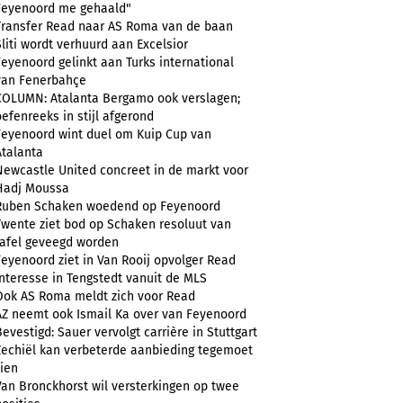
Feyenoord me gehaald"
Transfer Read naar AS Roma van de baan
Sliti wordt verhuurd aan Excelsior
Feyenoord gelinkt aan Turks international
van Fenerbahçe
COLUMN: Atalanta Bergamo ook verslagen;
oefenreeks in stijl afgerond
Feyenoord wint duel om Kuip Cup van
Atalanta
Newcastle United concreet in de markt voor
Hadj Moussa
Ruben Schaken woedend op Feyenoord
Twente ziet bod op Schaken resoluut van
tafel geveegd worden
Feyenoord ziet in Van Rooij opvolger Read
Interesse in Tengstedt vanuit de MLS
Ook AS Roma meldt zich voor Read
AZ neemt ook Ismail Ka over van Feyenoord
Bevestigd: Sauer vervolgt carrière in Stuttgart
Zechiël kan verbeterde aanbieding tegemoet
zien
Van Bronckhorst wil versterkingen op twee