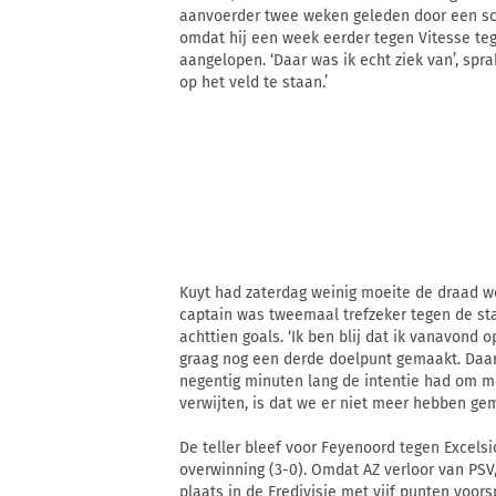
aanvoerder twee weken geleden door een sch
omdat hij een week eerder tegen Vitesse tege
aangelopen. ‘Daar was ik echt ziek van’, sp
op het veld te staan.’
Kuyt had zaterdag weinig moeite de draad we
captain was tweemaal trefzeker tegen de sta
achttien goals. ‘Ik ben blij dat ik vanavond 
graag nog een derde doelpunt gemaakt. Daar
negentig minuten lang de intentie had om m
verwijten, is dat we er niet meer hebben gem
De teller bleef voor Feyenoord tegen Excelsi
overwinning (3-0). Omdat AZ verloor van PSV
plaats in de Eredivisie met vijf punten voorsp