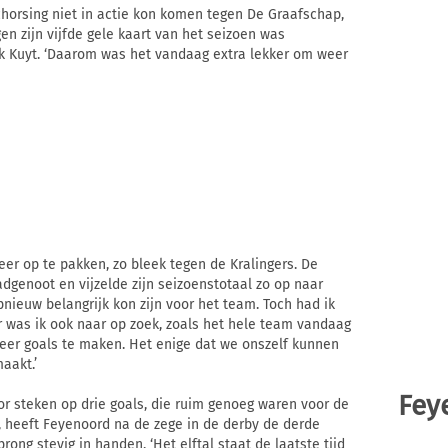
orsing niet in actie kon komen tegen De Graafschap,
n zijn vijfde gele kaart van het seizoen was
rak Kuyt. ‘Daarom was het vandaag extra lekker om weer
er op te pakken, zo bleek tegen de Kralingers. De
dgenoot en vijzelde zijn seizoenstotaal zo op naar
opnieuw belangrijk kon zijn voor het team. Toch had ik
 was ik ook naar op zoek, zoals het hele team vandaag
eer goals te maken. Het enige dat we onszelf kunnen
aakt.’
Fey
or steken op drie goals, die ruim genoeg waren voor de
, heeft Feyenoord na de zege in de derby de derde
rong stevig in handen. ‘Het elftal staat de laatste tijd