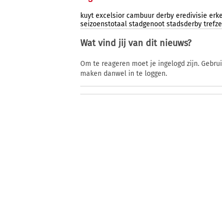
kuyt
excelsior
cambuur
derby
eredivisie
erk
seizoenstotaal
stadgenoot
stadsderby
trefz
Wat vind jij van dit nieuws?
Om te reageren moet je ingelogd zijn. Gebru
maken danwel in te loggen.