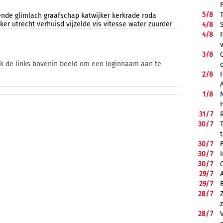
5/
8
ende
glimlach
graafschap
katwijker
kerkrade
roda
eker
utrecht
verhuisd
vijzelde
vis
vitesse
water
zuurder
4/
8
4/
8
3/
8
ik de links bovenin beeld om een loginnaam aan te
2/
8
1/
8
31/
7
30/
7
30/
7
30/
7
30/
7
29/
7
29/
7
28/
7
28/
7