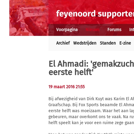
Voorpagina
Nieuws
Forums
In
Archief
Wedstrijden
Standen
E-zine
El Ahmadi: 'gemakzuch
eerste helft'
19 maart 2016 21:55
Bij afwezigheid van Dirk Kuyt was Karim El
Graafschap. Bij Fox Sports beaamde El Ahmad
eerste helft was moeizaam. Waar het aan la
gebeuren, maar overkomt ons te vaak. Na rus
helft speelt kan je voor een ruime zege gaan.