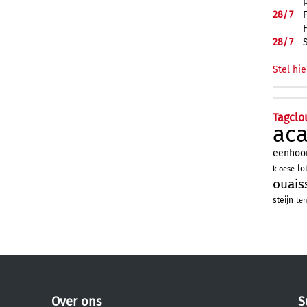
28/
7
28/
7
Stel hie
Tagclo
ac
eenhoo
lo
kloese
ouais
steijn
ten
Over ons
S