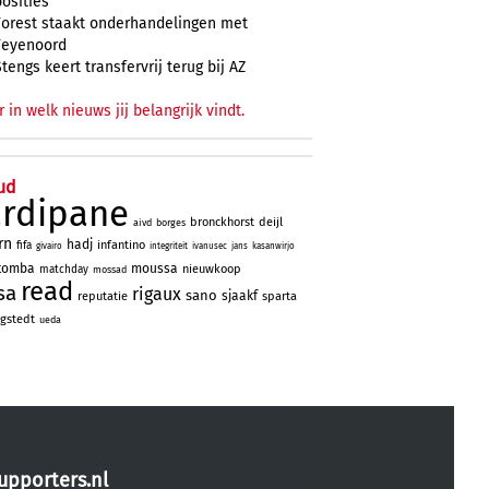
posities
Forest staakt onderhandelingen met
Feyenoord
Stengs keert transfervrij terug bij AZ
r in welk nieuws jij belangrijk vindt.
ud
ardipane
bronckhorst
deijl
aivd
borges
rn
hadj
infantino
fifa
givairo
integriteit
ivanusec
jans
kasanwirjo
tomba
moussa
nieuwkoop
matchday
mossad
read
sa
rigaux
sano
sjaakf
reputatie
sparta
gstedt
ueda
upporters.nl