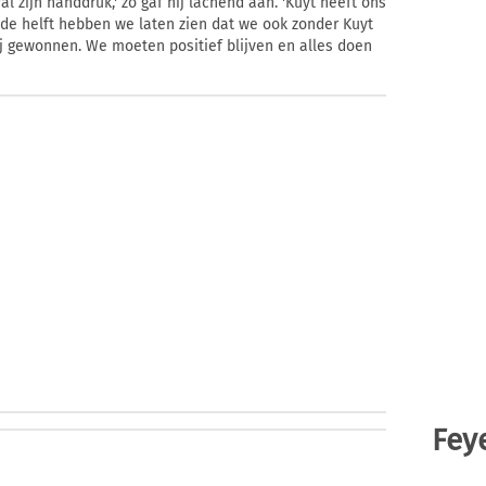
al zijn handdruk,' zo gaf hij lachend aan. 'Kuyt heeft ons
de helft hebben we laten zien dat we ook zonder Kuyt
j gewonnen. We moeten positief blijven en alles doen
Fey