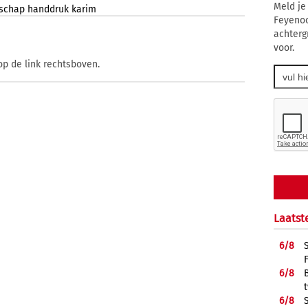
Meld je
fschap
handdruk
karim
Feyenoo
achterg
voor.
op de link rechtsboven.
Laatst
6/
8
6/
8
6/
8