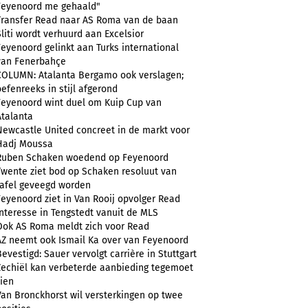
Feyenoord me gehaald"
Transfer Read naar AS Roma van de baan
Sliti wordt verhuurd aan Excelsior
Feyenoord gelinkt aan Turks international
van Fenerbahçe
COLUMN: Atalanta Bergamo ook verslagen;
oefenreeks in stijl afgerond
Feyenoord wint duel om Kuip Cup van
Atalanta
Newcastle United concreet in de markt voor
Hadj Moussa
Ruben Schaken woedend op Feyenoord
Twente ziet bod op Schaken resoluut van
tafel geveegd worden
Feyenoord ziet in Van Rooij opvolger Read
Interesse in Tengstedt vanuit de MLS
Ook AS Roma meldt zich voor Read
AZ neemt ook Ismail Ka over van Feyenoord
Bevestigd: Sauer vervolgt carrière in Stuttgart
Zechiël kan verbeterde aanbieding tegemoet
zien
Van Bronckhorst wil versterkingen op twee