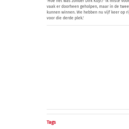
'Hoe het was zonder Dirk Kuyt? 'Ik miste voor
vaak er doorheen geholpen, maar in de twee
kunnen winnen. We hebben nu vijf keer op ri
voor die derde plek.'
Tags