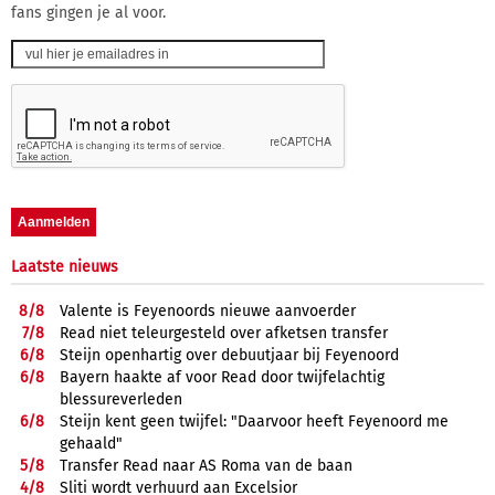
fans gingen je al voor.
Laatste nieuws
8/
8
Valente is Feyenoords nieuwe aanvoerder
7/
8
Read niet teleurgesteld over afketsen transfer
6/
8
Steijn openhartig over debuutjaar bij Feyenoord
6/
8
Bayern haakte af voor Read door twijfelachtig
blessureverleden
6/
8
Steijn kent geen twijfel: "Daarvoor heeft Feyenoord me
gehaald"
5/
8
Transfer Read naar AS Roma van de baan
4/
8
Sliti wordt verhuurd aan Excelsior