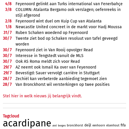
4/
8
Feyenoord gelinkt aan Turks international van Fenerbahçe
3/
8
COLUMN: Atalanta Bergamo ook verslagen; oefenreeks in
stijl afgerond
2/
8
Feyenoord wint duel om Kuip Cup van Atalanta
1/
8
Newcastle United concreet in de markt voor Hadj Moussa
31/
7
Ruben Schaken woedend op Feyenoord
30/
7
Twente ziet bod op Schaken resoluut van tafel geveegd
worden
30/
7
Feyenoord ziet in Van Rooij opvolger Read
30/
7
Interesse in Tengstedt vanuit de MLS
30/
7
Ook AS Roma meldt zich voor Read
29/
7
AZ neemt ook Ismail Ka over van Feyenoord
29/
7
Bevestigd: Sauer vervolgt carrière in Stuttgart
28/
7
Zechiël kan verbeterde aanbieding tegemoet zien
28/
7
Van Bronckhorst wil versterkingen op twee posities
Stel hier in welk nieuws jij belangrijk vindt.
Tagcloud
acardipane
deijl
fifa
bronckhorst
eenhoorn
elsenhout
borges
aivd