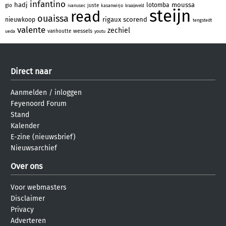
infantino
hadj
moussa
lotomba
gio
juste
ivanusec
kasanwirjo
kraaijeveld
steijn
read
ouaissa
rigaux
scorend
nieuwkoop
tengstedt
valente
zechiel
wessels
vanhoutte
ueda
youtu
Direct naar
Aanmelden
/
inloggen
Feyenoord Forum
Stand
Kalender
E-zine (nieuwsbrief)
Nieuwsarchief
Over ons
Voor webmasters
Disclaimer
Privacy
Adverteren