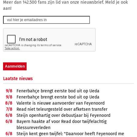
Meer dan 142.500 fans zijn lid van onze nieuwsbrief. Meld je ook
aan!
Laatste nieuws
9/
8
Fenerbahçe brengt eerste bod uit op Ueda
9/
8
Fenerbahçe brengt eerste bod uit op Ueda
8/
8
Valente is nieuwe aanvoerder van Feyenoord
7/
8
Read niet teleurgesteld over afketsen transfer
6/
8
Steijn openhartig over debuutjaar bij Feyenoord
6/
8
Bayern haakte af voor Read door twijfelachtig
blessureverleden
6/
8
Steijn kent geen twijfel: "Daarvoor heeft Feyenoord me