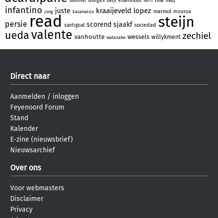
borges
elsenhout
deijl
ferri
hadj
bommel
infantino
kraaijeveld
lopez
juste
marmol
moussa
jong
kasanwirjo
read
steijn
persie
scorend
sjaakf
sociedad
santigoal
valente
ueda
zechiel
vanhoutte
wessels
willykment
watanabe
Direct naar
Aanmelden
/
inloggen
Feyenoord Forum
Stand
Kalender
E-zine (nieuwsbrief)
Nieuwsarchief
Over ons
Voor webmasters
Disclaimer
Privacy