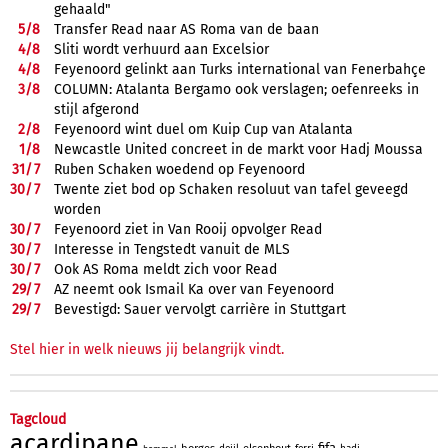
gehaald"
5/
8
Transfer Read naar AS Roma van de baan
4/
8
Sliti wordt verhuurd aan Excelsior
4/
8
Feyenoord gelinkt aan Turks international van Fenerbahçe
3/
8
COLUMN: Atalanta Bergamo ook verslagen; oefenreeks in
stijl afgerond
2/
8
Feyenoord wint duel om Kuip Cup van Atalanta
1/
8
Newcastle United concreet in de markt voor Hadj Moussa
31/
7
Ruben Schaken woedend op Feyenoord
30/
7
Twente ziet bod op Schaken resoluut van tafel geveegd
worden
30/
7
Feyenoord ziet in Van Rooij opvolger Read
30/
7
Interesse in Tengstedt vanuit de MLS
30/
7
Ook AS Roma meldt zich voor Read
29/
7
AZ neemt ook Ismail Ka over van Feyenoord
29/
7
Bevestigd: Sauer vervolgt carrière in Stuttgart
Stel hier in welk nieuws jij belangrijk vindt.
Tagcloud
acardipane
fifa