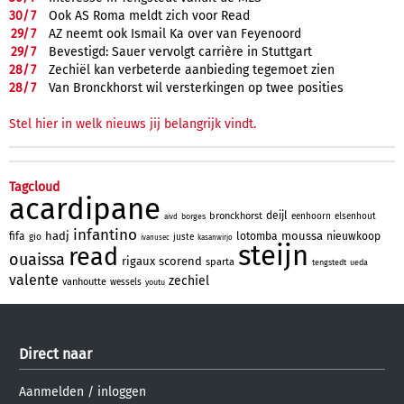
30/
7
Ook AS Roma meldt zich voor Read
29/
7
AZ neemt ook Ismail Ka over van Feyenoord
29/
7
Bevestigd: Sauer vervolgt carrière in Stuttgart
28/
7
Zechiël kan verbeterde aanbieding tegemoet zien
28/
7
Van Bronckhorst wil versterkingen op twee posities
Stel hier in welk nieuws jij belangrijk vindt.
Tagcloud
acardipane
deijl
bronckhorst
eenhoorn
elsenhout
borges
aivd
infantino
hadj
moussa
fifa
lotomba
nieuwkoop
gio
juste
ivanusec
kasanwirjo
steijn
read
ouaissa
rigaux
scorend
sparta
tengstedt
ueda
valente
zechiel
vanhoutte
wessels
youtu
Direct naar
Aanmelden
/
inloggen