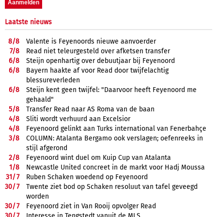
Laatste nieuws
8/
8
Valente is Feyenoords nieuwe aanvoerder
7/
8
Read niet teleurgesteld over afketsen transfer
6/
8
Steijn openhartig over debuutjaar bij Feyenoord
6/
8
Bayern haakte af voor Read door twijfelachtig
blessureverleden
6/
8
Steijn kent geen twijfel: "Daarvoor heeft Feyenoord me
gehaald"
5/
8
Transfer Read naar AS Roma van de baan
4/
8
Sliti wordt verhuurd aan Excelsior
4/
8
Feyenoord gelinkt aan Turks international van Fenerbahçe
3/
8
COLUMN: Atalanta Bergamo ook verslagen; oefenreeks in
stijl afgerond
2/
8
Feyenoord wint duel om Kuip Cup van Atalanta
1/
8
Newcastle United concreet in de markt voor Hadj Moussa
31/
7
Ruben Schaken woedend op Feyenoord
30/
7
Twente ziet bod op Schaken resoluut van tafel geveegd
worden
30/
7
Feyenoord ziet in Van Rooij opvolger Read
30/
7
Interesse in Tengstedt vanuit de MLS