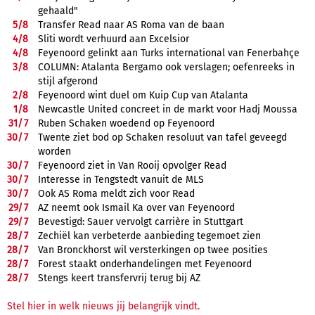
gehaald"
5/
8
Transfer Read naar AS Roma van de baan
4/
8
Sliti wordt verhuurd aan Excelsior
4/
8
Feyenoord gelinkt aan Turks international van Fenerbahçe
3/
8
COLUMN: Atalanta Bergamo ook verslagen; oefenreeks in
stijl afgerond
2/
8
Feyenoord wint duel om Kuip Cup van Atalanta
1/
8
Newcastle United concreet in de markt voor Hadj Moussa
31/
7
Ruben Schaken woedend op Feyenoord
30/
7
Twente ziet bod op Schaken resoluut van tafel geveegd
worden
30/
7
Feyenoord ziet in Van Rooij opvolger Read
30/
7
Interesse in Tengstedt vanuit de MLS
30/
7
Ook AS Roma meldt zich voor Read
29/
7
AZ neemt ook Ismail Ka over van Feyenoord
29/
7
Bevestigd: Sauer vervolgt carrière in Stuttgart
28/
7
Zechiël kan verbeterde aanbieding tegemoet zien
28/
7
Van Bronckhorst wil versterkingen op twee posities
28/
7
Forest staakt onderhandelingen met Feyenoord
28/
7
Stengs keert transfervrij terug bij AZ
Stel hier in welk nieuws jij belangrijk vindt.