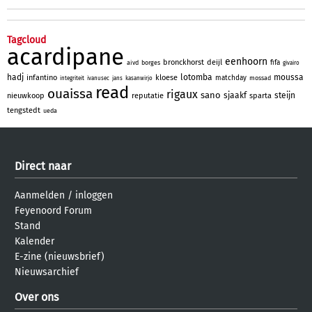
Tagcloud
acardipane
eenhoorn
bronckhorst
deijl
fifa
aivd
borges
givairo
hadj
lotomba
moussa
infantino
kloese
matchday
mossad
integriteit
ivanusec
jans
kasanwirjo
read
ouaissa
rigaux
sano
sjaakf
steijn
nieuwkoop
reputatie
sparta
tengstedt
ueda
Direct naar
Aanmelden
/
inloggen
Feyenoord Forum
Stand
Kalender
E-zine (nieuwsbrief)
Nieuwsarchief
Over ons