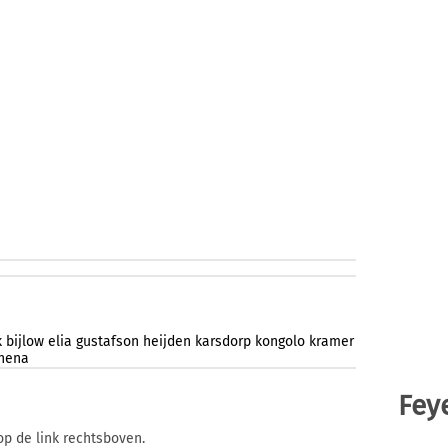
k
bijlow
elia
gustafson
heijden
karsdorp
kongolo
kramer
lhena
Fey
op de link rechtsboven.