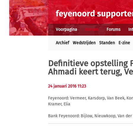
Voorpagina
Nieuws
Forums
In
Archief
Wedstrijden
Standen
E-zine
Definitieve opstelling
Ahmadi keert terug, Ve
24 januari 2016 11:23
Feyenoord: Vermeer, Karsdorp, Van Beek, Kon
Kramer, Elia
Bank Feyenoord: Bijlow, Nieuwkoop, Van der 