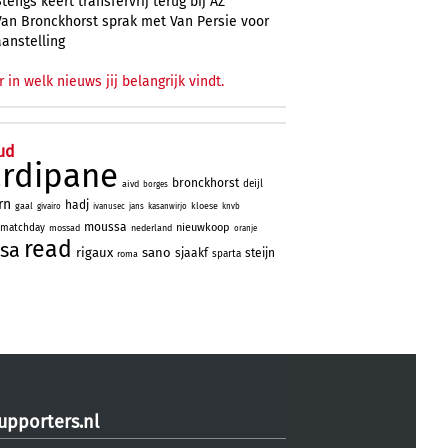
Stengs keert transfervrij terug bij AZ
Van Bronckhorst sprak met Van Persie voor
aanstelling
r in welk nieuws jij belangrijk vindt.
ud
ardipane
bronckhorst
deijl
aivd
borges
rn
hadj
gaal
kloese
givairo
ivanusec
jans
kasanwirjo
knvb
moussa
nieuwkoop
matchday
mossad
nederland
oranje
read
sa
rigaux
sano
sjaakf
steijn
sparta
roma
upporters.nl