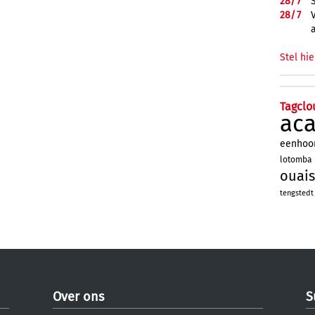
28/
7
28/
7
Stel hie
Tagclo
ac
eenhoo
lotomba
ouais
tengstedt
Over ons
S