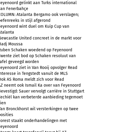
Feyenoord gelinkt aan Turks international
van Fenerbahçe
COLUMN: Atalanta Bergamo ook verslagen;
oefenreeks in stijl afgerond
Feyenoord wint duel om Kuip Cup van
Atalanta
Newcastle United concreet in de markt voor
Hadj Moussa
Ruben Schaken woedend op Feyenoord
Twente ziet bod op Schaken resoluut van
tafel geveegd worden
Feyenoord ziet in Van Rooij opvolger Read
Interesse in Tengstedt vanuit de MLS
Ook AS Roma meldt zich voor Read
AZ neemt ook Ismail Ka over van Feyenoord
Bevestigd: Sauer vervolgt carrière in Stuttgart
Zechiël kan verbeterde aanbieding tegemoet
zien
Van Bronckhorst wil versterkingen op twee
posities
Forest staakt onderhandelingen met
Feyenoord