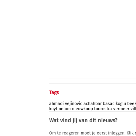
Tags
ahmadi
vejinovic
achahbar
basacikoglu
bee
kuyt
nelom
nieuwkoop
toornstra
vermeer
vi
Wat vind jij van dit nieuws?
Om te reageren moet je eerst inloggen. Klik 