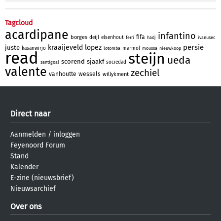
Tagcloud
acardipane
infantino
fifa
borges
deijl
elsenhout
ferri
hadj
ivanusec
persie
kraaijeveld
lopez
juste
kasanwirjo
marmol
lotomba
moussa
nieuwkoop
read
steijn
ueda
scorend
sjaakf
sociedad
santigoal
valente
zechiel
vanhoutte
wessels
willykment
Direct naar
Aanmelden
/
inloggen
Feyenoord Forum
Stand
Kalender
E-zine (nieuwsbrief)
Nieuwsarchief
Over ons