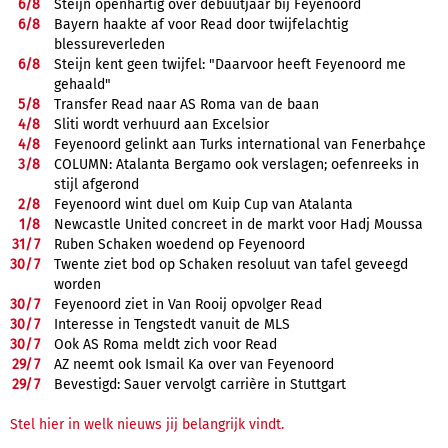
6/
8
Steijn openhartig over debuutjaar bij Feyenoord
6/
8
Bayern haakte af voor Read door twijfelachtig
blessureverleden
6/
8
Steijn kent geen twijfel: "Daarvoor heeft Feyenoord me
gehaald"
5/
8
Transfer Read naar AS Roma van de baan
4/
8
Sliti wordt verhuurd aan Excelsior
4/
8
Feyenoord gelinkt aan Turks international van Fenerbahçe
3/
8
COLUMN: Atalanta Bergamo ook verslagen; oefenreeks in
stijl afgerond
2/
8
Feyenoord wint duel om Kuip Cup van Atalanta
1/
8
Newcastle United concreet in de markt voor Hadj Moussa
31/
7
Ruben Schaken woedend op Feyenoord
30/
7
Twente ziet bod op Schaken resoluut van tafel geveegd
worden
30/
7
Feyenoord ziet in Van Rooij opvolger Read
30/
7
Interesse in Tengstedt vanuit de MLS
30/
7
Ook AS Roma meldt zich voor Read
29/
7
AZ neemt ook Ismail Ka over van Feyenoord
29/
7
Bevestigd: Sauer vervolgt carrière in Stuttgart
Stel hier in welk nieuws jij belangrijk vindt.