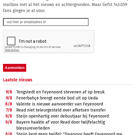
mailbox met al het nieuws en achtergronden. Maar liefst 143.059
fans gingen je al voor.
Laatste nieuws
9/
8
Tengstedt en Feyenoord stevenen af op breuk
9/
8
Fenerbahçe brengt eerste bod uit op Ueda
8/
8
Valente is nieuwe aanvoerder van Feyenoord
7/
8
Read niet teleurgesteld over afketsen transfer
6/
8
Steijn openhartig over debuutjaar bij Feyenoord
6/
8
Bayern haakte af voor Read door twijfelachtig
blessureverleden
6/
8
Steijn kent geen twijfel: "Daarvoor heeft Feyenoord me