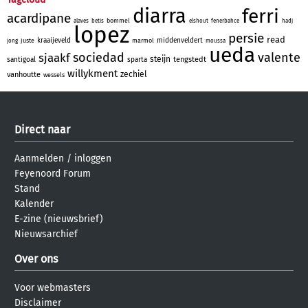
diarra
ferri
acardipane
bommel
alaves
betis
elshout
fenerbahce
hadj
lopez
persie
read
kraaijeveld
middenveldert
juste
marmol
jong
moussa
ueda
sociedad
valente
sjaakf
steijn
tengstedt
santigoal
sparta
willykment
zechiel
vanhoutte
wessels
Direct naar
Aanmelden
/
inloggen
Feyenoord Forum
Stand
Kalender
E-zine (nieuwsbrief)
Nieuwsarchief
Over ons
Voor webmasters
Disclaimer