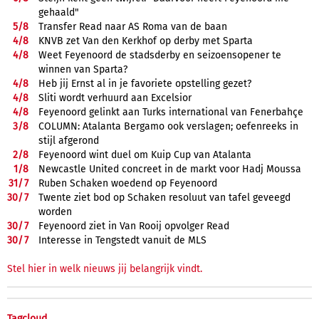
gehaald"
5/
8
Transfer Read naar AS Roma van de baan
4/
8
KNVB zet Van den Kerkhof op derby met Sparta
4/
8
Weet Feyenoord de stadsderby en seizoensopener te
winnen van Sparta?
4/
8
Heb jij Ernst al in je favoriete opstelling gezet?
4/
8
Sliti wordt verhuurd aan Excelsior
4/
8
Feyenoord gelinkt aan Turks international van Fenerbahçe
3/
8
COLUMN: Atalanta Bergamo ook verslagen; oefenreeks in
stijl afgerond
2/
8
Feyenoord wint duel om Kuip Cup van Atalanta
1/
8
Newcastle United concreet in de markt voor Hadj Moussa
31/
7
Ruben Schaken woedend op Feyenoord
30/
7
Twente ziet bod op Schaken resoluut van tafel geveegd
worden
30/
7
Feyenoord ziet in Van Rooij opvolger Read
30/
7
Interesse in Tengstedt vanuit de MLS
Stel hier in welk nieuws jij belangrijk vindt.
Tagcloud