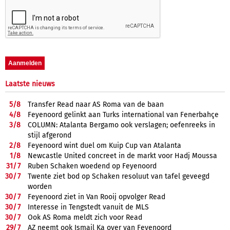
Laatste nieuws
5/
8
Transfer Read naar AS Roma van de baan
4/
8
Feyenoord gelinkt aan Turks international van Fenerbahçe
3/
8
COLUMN: Atalanta Bergamo ook verslagen; oefenreeks in
stijl afgerond
2/
8
Feyenoord wint duel om Kuip Cup van Atalanta
1/
8
Newcastle United concreet in de markt voor Hadj Moussa
31/
7
Ruben Schaken woedend op Feyenoord
30/
7
Twente ziet bod op Schaken resoluut van tafel geveegd
worden
30/
7
Feyenoord ziet in Van Rooij opvolger Read
30/
7
Interesse in Tengstedt vanuit de MLS
30/
7
Ook AS Roma meldt zich voor Read
29/
7
AZ neemt ook Ismail Ka over van Feyenoord