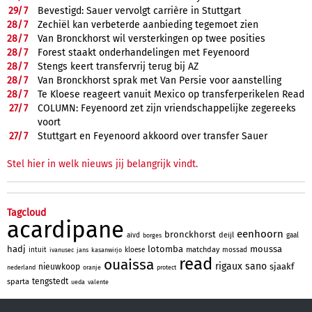
29/
7
Bevestigd: Sauer vervolgt carrière in Stuttgart
28/
7
Zechiël kan verbeterde aanbieding tegemoet zien
28/
7
Van Bronckhorst wil versterkingen op twee posities
28/
7
Forest staakt onderhandelingen met Feyenoord
28/
7
Stengs keert transfervrij terug bij AZ
28/
7
Van Bronckhorst sprak met Van Persie voor aanstelling
28/
7
Te Kloese reageert vanuit Mexico op transferperikelen Read
27/
7
COLUMN: Feyenoord zet zijn vriendschappelijke zegereeks
voort
27/
7
Stuttgart en Feyenoord akkoord over transfer Sauer
Stel hier in welk nieuws jij belangrijk vindt.
Tagcloud
acardipane
eenhoorn
bronckhorst
deijl
aivd
gaal
borges
hadj
lotomba
moussa
matchday
intuit
kloese
mossad
ivanusec
jans
kasanwirjo
read
ouaissa
rigaux
sano
sjaakf
nieuwkoop
nederland
oranje
protect
tengstedt
sparta
ueda
valente