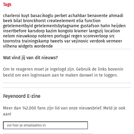
Tags
charleroi
kuyt
basacikoglu
perbet
achahbar
benavente
ahmadi
beek
bilal
bronckhorst
createelement
elia
function
getelementbyid
getelementsbytagname
gustafson
hahn
heijden
insertbefore
karsdorp
kazim
kongolo
kramer
langszij
location
nelom
nieuwkoop
noteren
portugal
regen
scoreverloop
src
toornstra
trainingskamp
tweets
var
vejinovic
verdonk
vermeer
vilhena
widgets
wordende
Wat vind jij van dit nieuws?
Om te reageren moet je ingelogd zijn. Gebruik de links bovenin
beeld om een loginnaam aan te maken danwel in te loggen.
Feyenoord E-zine
Meer dan 142.000 fans zijn lid van onze nieuwsbrief. Meld je ook
aan!