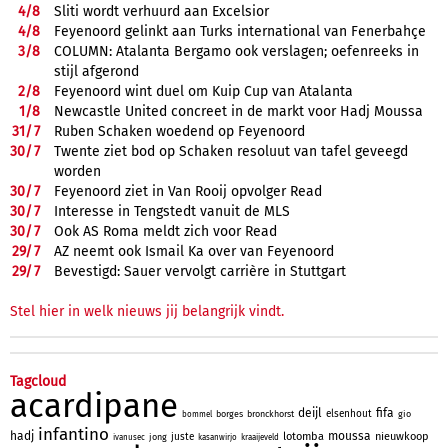
4/
8
Sliti wordt verhuurd aan Excelsior
4/
8
Feyenoord gelinkt aan Turks international van Fenerbahçe
3/
8
COLUMN: Atalanta Bergamo ook verslagen; oefenreeks in
stijl afgerond
2/
8
Feyenoord wint duel om Kuip Cup van Atalanta
1/
8
Newcastle United concreet in de markt voor Hadj Moussa
31/
7
Ruben Schaken woedend op Feyenoord
30/
7
Twente ziet bod op Schaken resoluut van tafel geveegd
worden
30/
7
Feyenoord ziet in Van Rooij opvolger Read
30/
7
Interesse in Tengstedt vanuit de MLS
30/
7
Ook AS Roma meldt zich voor Read
29/
7
AZ neemt ook Ismail Ka over van Feyenoord
29/
7
Bevestigd: Sauer vervolgt carrière in Stuttgart
Stel hier in welk nieuws jij belangrijk vindt.
Tagcloud
acardipane
deijl
fifa
elsenhout
borges
bronckhorst
gio
bommel
infantino
hadj
moussa
lotomba
nieuwkoop
juste
jong
ivanusec
kasanwirjo
kraaijeveld