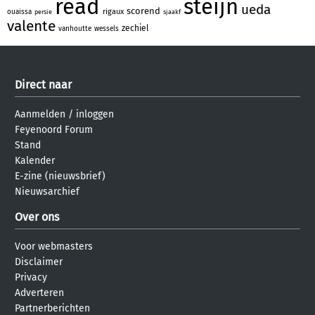
read
steijn
ueda
scorend
rigaux
ouaissa
persie
sjaakf
valente
zechiel
vanhoutte
wessels
Direct naar
Aanmelden
/
inloggen
Feyenoord Forum
Stand
Kalender
E-zine (nieuwsbrief)
Nieuwsarchief
Over ons
Voor webmasters
Disclaimer
Privacy
Adverteren
Partnerberichten