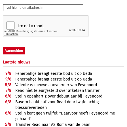
Laatste nieuws
9/
8
Fenerbahçe brengt eerste bod uit op Ueda
9/
8
Fenerbahçe brengt eerste bod uit op Ueda
8/
8
Valente is nieuwe aanvoerder van Feyenoord
7/
8
Read niet teleurgesteld over afketsen transfer
6/
8
Steijn openhartig over debuutjaar bij Feyenoord
6/
8
Bayern haakte af voor Read door twijfelachtig
blessureverleden
6/
8
Steijn kent geen twijfel: "Daarvoor heeft Feyenoord me
gehaald"
5/
8
Transfer Read naar AS Roma van de baan