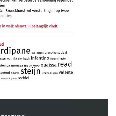
Zechiël kan verbeterde aanbieding tegemoet
zien
Van Bronckhorst wil versterkingen op twee
posities
r in welk nieuws jij belangrijk vindt.
ud
ardipane
deijl
bronckhorst
borges
aivd
infantino
hadj
fifa
elsenhout
gio
juste
ivanusec
read
ouaissa
moussa
otomba
nieuwkoop
steijn
valente
corend
sparta
tengstedt
ueda
zechiel
wessels
youtu