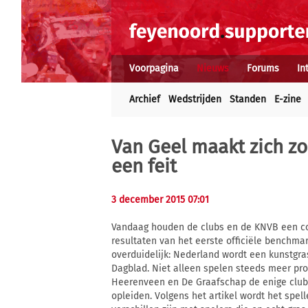
Voorpagina
Nieuws
Forums
In
Archief
Wedstrijden
Standen
E-zine
Van Geel maakt zich zo
een feit
3 december 2015 07:01
Vandaag houden de clubs en de KNVB een co
resultaten van het eerste officiële benchma
overduidelijk: Nederland wordt een kunstgras
Dagblad. Niet alleen spelen steeds meer pr
Heerenveen en De Graafschap de enige club 
opleiden. Volgens het artikel wordt het spel