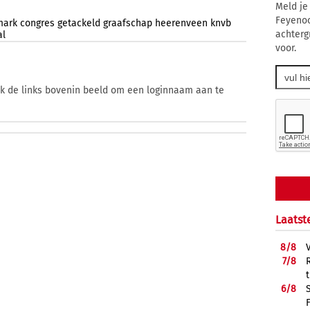
Meld je
Feyenoo
mark
congres
getackeld
graafschap
heerenveen
knvb
achterg
al
voor.
ik de links bovenin beeld om een loginnaam aan te
Laatst
8/
8
7/
8
6/
8