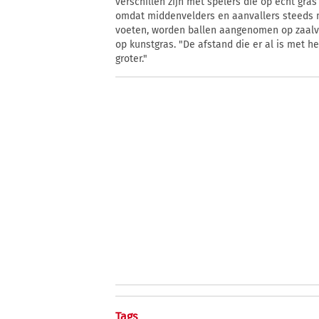
verschillen zijn met spelers die op echt gra
omdat middenvelders en aanvallers steeds 
voeten, worden ballen aangenomen op zaalv
op kunstgras. "De afstand die er al is met 
groter."
Tags