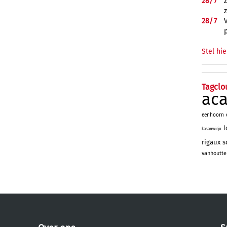
28/
7
28/
7
Stel hie
Tagclo
ac
eenhoorn
l
kasanwirjo
rigaux
s
vanhoutte