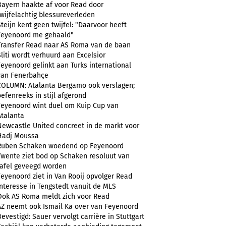
Bayern haakte af voor Read door
twijfelachtig blessureverleden
Steijn kent geen twijfel: "Daarvoor heeft
Feyenoord me gehaald"
Transfer Read naar AS Roma van de baan
Sliti wordt verhuurd aan Excelsior
Feyenoord gelinkt aan Turks international
van Fenerbahçe
COLUMN: Atalanta Bergamo ook verslagen;
oefenreeks in stijl afgerond
Feyenoord wint duel om Kuip Cup van
Atalanta
Newcastle United concreet in de markt voor
Hadj Moussa
Ruben Schaken woedend op Feyenoord
Twente ziet bod op Schaken resoluut van
tafel geveegd worden
Feyenoord ziet in Van Rooij opvolger Read
Interesse in Tengstedt vanuit de MLS
Ook AS Roma meldt zich voor Read
AZ neemt ook Ismail Ka over van Feyenoord
Bevestigd: Sauer vervolgt carrière in Stuttgart