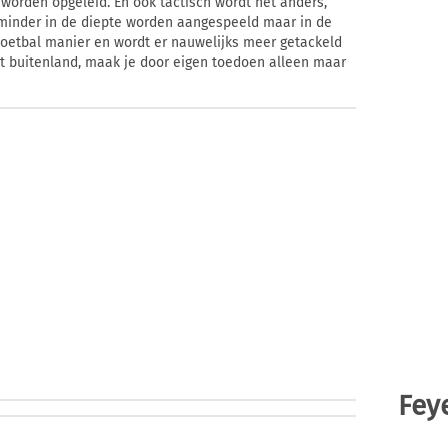
s worden opgeleid. En ook tactisch wordt het anders,
minder in de diepte worden aangespeeld maar in de
oetbal manier en wordt er nauwelijks meer getackeld
het buitenland, maak je door eigen toedoen alleen maar
Fey