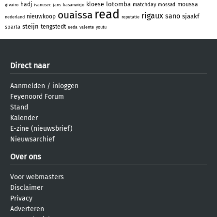
lotomba
hadj
kloese
moussa
matchday
mossad
givairo
ivanusec
jans
kasanwirjo
read
ouaissa
rigaux
sano
sjaakf
nieuwkoop
nederland
reputatie
steijn
tengstedt
sparta
ueda
valente
youtu
Direct naar
Aanmelden
/
inloggen
Feyenoord Forum
Stand
Kalender
E-zine (nieuwsbrief)
Nieuwsarchief
Over ons
Voor webmasters
Disclaimer
Privacy
Adverteren