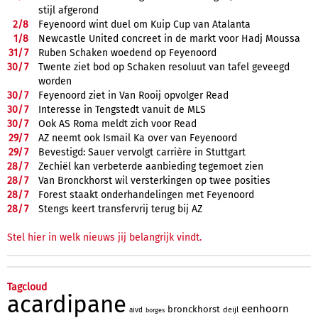
stijl afgerond
2/
8
Feyenoord wint duel om Kuip Cup van Atalanta
1/
8
Newcastle United concreet in de markt voor Hadj Moussa
31/
7
Ruben Schaken woedend op Feyenoord
30/
7
Twente ziet bod op Schaken resoluut van tafel geveegd
worden
30/
7
Feyenoord ziet in Van Rooij opvolger Read
30/
7
Interesse in Tengstedt vanuit de MLS
30/
7
Ook AS Roma meldt zich voor Read
29/
7
AZ neemt ook Ismail Ka over van Feyenoord
29/
7
Bevestigd: Sauer vervolgt carrière in Stuttgart
28/
7
Zechiël kan verbeterde aanbieding tegemoet zien
28/
7
Van Bronckhorst wil versterkingen op twee posities
28/
7
Forest staakt onderhandelingen met Feyenoord
28/
7
Stengs keert transfervrij terug bij AZ
Stel hier in welk nieuws jij belangrijk vindt.
Tagcloud
acardipane
eenhoorn
bronckhorst
deijl
aivd
borges