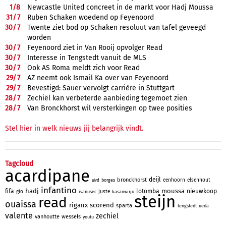
1/
8
Newcastle United concreet in de markt voor Hadj Moussa
31/
7
Ruben Schaken woedend op Feyenoord
30/
7
Twente ziet bod op Schaken resoluut van tafel geveegd
worden
30/
7
Feyenoord ziet in Van Rooij opvolger Read
30/
7
Interesse in Tengstedt vanuit de MLS
30/
7
Ook AS Roma meldt zich voor Read
29/
7
AZ neemt ook Ismail Ka over van Feyenoord
29/
7
Bevestigd: Sauer vervolgt carrière in Stuttgart
28/
7
Zechiël kan verbeterde aanbieding tegemoet zien
28/
7
Van Bronckhorst wil versterkingen op twee posities
Stel hier in welk nieuws jij belangrijk vindt.
Tagcloud
acardipane
deijl
bronckhorst
eenhoorn
elsenhout
borges
aivd
infantino
hadj
moussa
fifa
lotomba
nieuwkoop
gio
juste
ivanusec
kasanwirjo
steijn
read
ouaissa
rigaux
scorend
sparta
tengstedt
ueda
valente
zechiel
vanhoutte
wessels
youtu