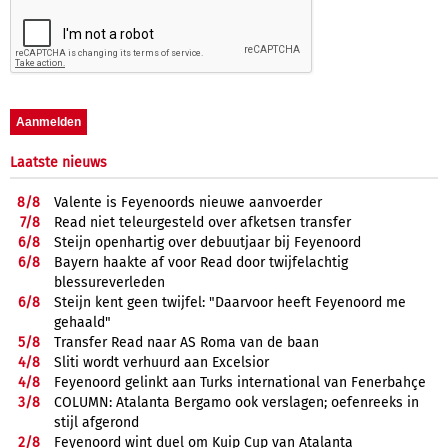
Laatste nieuws
8/
8
Valente is Feyenoords nieuwe aanvoerder
7/
8
Read niet teleurgesteld over afketsen transfer
6/
8
Steijn openhartig over debuutjaar bij Feyenoord
6/
8
Bayern haakte af voor Read door twijfelachtig
blessureverleden
6/
8
Steijn kent geen twijfel: "Daarvoor heeft Feyenoord me
gehaald"
5/
8
Transfer Read naar AS Roma van de baan
4/
8
Sliti wordt verhuurd aan Excelsior
4/
8
Feyenoord gelinkt aan Turks international van Fenerbahçe
3/
8
COLUMN: Atalanta Bergamo ook verslagen; oefenreeks in
stijl afgerond
2/
8
Feyenoord wint duel om Kuip Cup van Atalanta