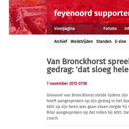
Voorpagina
Nieuws
Forums
In
Archief
Wedstrijden
Standen
E-zine
Van Bronckhorst spree
gedrag: 'dat sloeg hel
7 november 2015 07:18
Giovanni van Bronckhorst stelde tijdens zijn
heeft aangesproken op zijn gedrag in het du
ADO op zijn been was gaan staan zorgde hij vo
Bilal aangesproken op dat rollen bij ADO. D
coach.