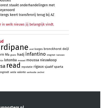
posities
Forest staakt onderhandelingen met
Feyenoord
Stengs keert transfervrij terug bij AZ
r in welk nieuws jij belangrijk vindt.
ud
ardipane
bronckhorst
deijl
borges
aivd
infantino
orn
hadj
fifa
ivanusec
givairo
integriteit
moussa
lotomba
nieuwkoop
rjo
mossad
read
ssa
rigaux
sjaakf
sparta
reputatie
ueda
valente
engstedt
vanhoutte
zechiel
upporters.nl