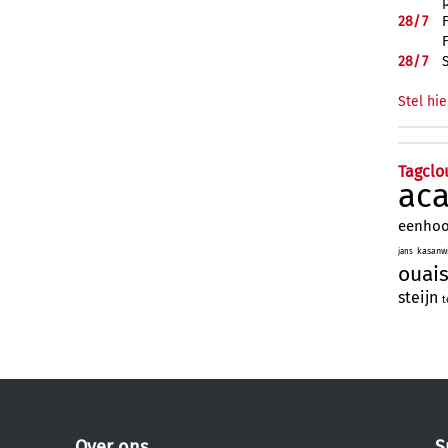
28/
7
28/
7
Stel hie
Tagclo
ac
eenho
kasanwi
jans
ouai
steijn
t
Over ons
S