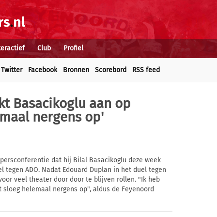
teractief
Club
Profiel
Twitter
Facebook
Bronnen
Scorebord
RSS feed
kt Basacikoglu aan op
emaal nergens op'
 persconferentie dat hij Bilal Basacikoglu deze week
el tegen ADO. Nadat Edouard Duplan in het duel tegen
or veel theater door door te blijven rollen. "Ik heb
at sloeg helemaal nergens op", aldus de Feyenoord