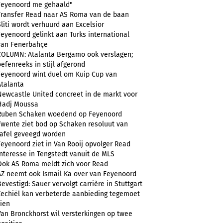
Feyenoord me gehaald"
Transfer Read naar AS Roma van de baan
Sliti wordt verhuurd aan Excelsior
Feyenoord gelinkt aan Turks international
van Fenerbahçe
COLUMN: Atalanta Bergamo ook verslagen;
oefenreeks in stijl afgerond
Feyenoord wint duel om Kuip Cup van
Atalanta
Newcastle United concreet in de markt voor
Hadj Moussa
Ruben Schaken woedend op Feyenoord
Twente ziet bod op Schaken resoluut van
tafel geveegd worden
Feyenoord ziet in Van Rooij opvolger Read
Interesse in Tengstedt vanuit de MLS
Ook AS Roma meldt zich voor Read
AZ neemt ook Ismail Ka over van Feyenoord
Bevestigd: Sauer vervolgt carrière in Stuttgart
Zechiël kan verbeterde aanbieding tegemoet
zien
Van Bronckhorst wil versterkingen op twee