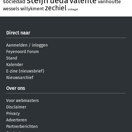
steijn
ueda
valente
sociedad
vanhoutte
zechiel
wessels
willykment
zinhagel
Direct naar
Aanmelden
/
inloggen
Feyenoord Forum
Stand
Kalender
E-zine (nieuwsbrief)
Nieuwsarchief
Over ons
Voor webmasters
Disclaimer
Privacy
Adverteren
Partnerberichten