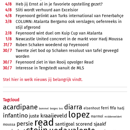
4/
8
Heb jij Ernst al in je favoriete opstelling gezet?
4/
8
Sliti wordt verhuurd aan Excelsior
4/
8
Feyenoord gelinkt aan Turks international van Fenerbahçe
3/
8
COLUMN: Atalanta Bergamo ook verslagen; oefenreeks in
stijl afgerond
2/
8
Feyenoord wint duel om Kuip Cup van Atalanta
1/
8
Newcastle United concreet in de markt voor Hadj Moussa
31/
7
Ruben Schaken woedend op Feyenoord
30/
7
Twente ziet bod op Schaken resoluut van tafel geveegd
worden
30/
7
Feyenoord ziet in Van Rooij opvolger Read
30/
7
Interesse in Tengstedt vanuit de MLS
Stel hier in welk nieuws jij belangrijk vindt.
Tagcloud
acardipane
diarra
ferri
fifa
elsenhout
hadj
bommel
borges
bos
lopez
infantino
kraaijeveld
juste
marmol
middenveldert
read
persie
santigoal
scorend
sjaakf
moussa