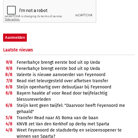
Laatste nieuws
9/
8
Fenerbahçe brengt eerste bod uit op Ueda
9/
8
Fenerbahçe brengt eerste bod uit op Ueda
8/
8
Valente is nieuwe aanvoerder van Feyenoord
7/
8
Read niet teleurgesteld over afketsen transfer
6/
8
Steijn openhartig over debuutjaar bij Feyenoord
6/
8
Bayern haakte af voor Read door twijfelachtig
blessureverleden
6/
8
Steijn kent geen twijfel: "Daarvoor heeft Feyenoord me
gehaald"
5/
8
Transfer Read naar AS Roma van de baan
4/
8
KNVB zet Van den Kerkhof op derby met Sparta
4/
8
Weet Feyenoord de stadsderby en seizoensopener te
winnen van Sparta?