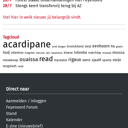
28/
7
Forest staakt onderhandelingen met Feyenoord
28/
7
Stengs keert transfervrij terug bij AZ
Stel hier in welk nieuws jij belangrijk vindt.
Tagcloud
acardipane
eenhoorn
bronckhorst
deijl
fifa
aivd
borges
givairo
hadj
lotomba
moussa
infantino
kloese
matchday
mossad
integriteit
ivanusec
jans
kasanwirjo
read
ouaissa
rigaux
sano
sjaakf
steijn
nieuwkoop
reputatie
sparta
tengstedt
ueda
Direct naar
Aanmelden
/
inloggen
Feyenoord Forum
Stand
Kalender
E-zine (nieuwsbrief)