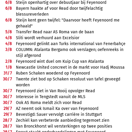
6/
8
Steijn openhartig over debuutjaar bij Feyenoord
6/
8
Bayern haakte af voor Read door twijfelachtig
blessureverleden
6/
8
Steijn kent geen twijfel: "Daarvoor heeft Feyenoord me
gehaald"
5/
8
Transfer Read naar AS Roma van de baan
4/
8
Sliti wordt verhuurd aan Excelsior
4/
8
Feyenoord gelinkt aan Turks international van Fenerbahçe
3/
8
COLUMN: Atalanta Bergamo ook verslagen; oefenreeks in
stijl afgerond
2/
8
Feyenoord wint duel om Kuip Cup van Atalanta
1/
8
Newcastle United concreet in de markt voor Hadj Moussa
31/
7
Ruben Schaken woedend op Feyenoord
30/
7
Twente ziet bod op Schaken resoluut van tafel geveegd
worden
30/
7
Feyenoord ziet in Van Rooij opvolger Read
30/
7
Interesse in Tengstedt vanuit de MLS
30/
7
Ook AS Roma meldt zich voor Read
29/
7
AZ neemt ook Ismail Ka over van Feyenoord
29/
7
Bevestigd: Sauer vervolgt carrière in Stuttgart
28/
7
Zechiël kan verbeterde aanbieding tegemoet zien
28/
7
Van Bronckhorst wil versterkingen op twee posities