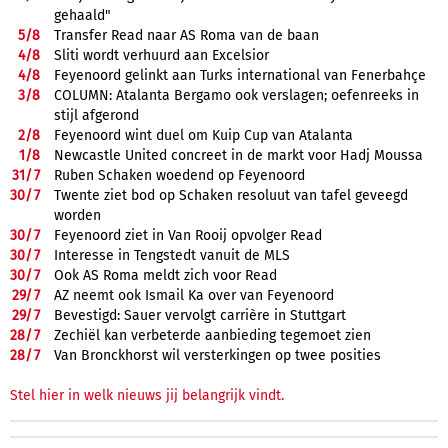
gehaald"
5/
8
Transfer Read naar AS Roma van de baan
4/
8
Sliti wordt verhuurd aan Excelsior
4/
8
Feyenoord gelinkt aan Turks international van Fenerbahçe
3/
8
COLUMN: Atalanta Bergamo ook verslagen; oefenreeks in
stijl afgerond
2/
8
Feyenoord wint duel om Kuip Cup van Atalanta
1/
8
Newcastle United concreet in de markt voor Hadj Moussa
31/
7
Ruben Schaken woedend op Feyenoord
30/
7
Twente ziet bod op Schaken resoluut van tafel geveegd
worden
30/
7
Feyenoord ziet in Van Rooij opvolger Read
30/
7
Interesse in Tengstedt vanuit de MLS
30/
7
Ook AS Roma meldt zich voor Read
29/
7
AZ neemt ook Ismail Ka over van Feyenoord
29/
7
Bevestigd: Sauer vervolgt carrière in Stuttgart
28/
7
Zechiël kan verbeterde aanbieding tegemoet zien
28/
7
Van Bronckhorst wil versterkingen op twee posities
Stel hier in welk nieuws jij belangrijk vindt.