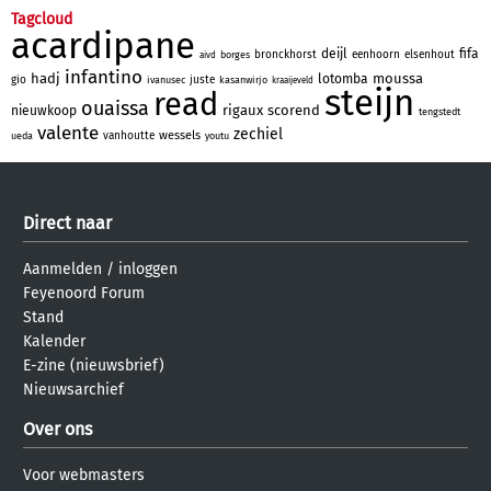
Tagcloud
acardipane
deijl
fifa
bronckhorst
eenhoorn
elsenhout
borges
aivd
infantino
hadj
moussa
lotomba
gio
juste
ivanusec
kasanwirjo
kraaijeveld
steijn
read
ouaissa
rigaux
scorend
nieuwkoop
tengstedt
valente
zechiel
wessels
vanhoutte
ueda
youtu
Direct naar
Aanmelden
/
inloggen
Feyenoord Forum
Stand
Kalender
E-zine (nieuwsbrief)
Nieuwsarchief
Over ons
Voor webmasters