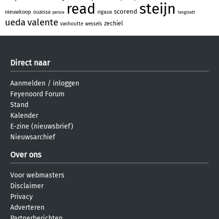
steijn
read
scorend
nieuwkoop
rigaux
ouaissa
persie
tengstedt
ueda
valente
zechiel
vanhoutte
wessels
Direct naar
Aanmelden
/
inloggen
Feyenoord Forum
Stand
Kalender
E-zine (nieuwsbrief)
Nieuwsarchief
Over ons
Voor webmasters
Disclaimer
Privacy
Adverteren
Partnerberichten