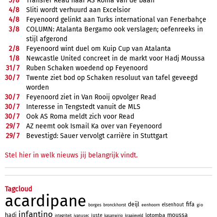
5/
8
Transfer Read naar AS Roma van de baan
4/
8
Sliti wordt verhuurd aan Excelsior
4/
8
Feyenoord gelinkt aan Turks international van Fenerbahçe
3/
8
COLUMN: Atalanta Bergamo ook verslagen; oefenreeks in
stijl afgerond
2/
8
Feyenoord wint duel om Kuip Cup van Atalanta
1/
8
Newcastle United concreet in de markt voor Hadj Moussa
31/
7
Ruben Schaken woedend op Feyenoord
30/
7
Twente ziet bod op Schaken resoluut van tafel geveegd
worden
30/
7
Feyenoord ziet in Van Rooij opvolger Read
30/
7
Interesse in Tengstedt vanuit de MLS
30/
7
Ook AS Roma meldt zich voor Read
29/
7
AZ neemt ook Ismail Ka over van Feyenoord
29/
7
Bevestigd: Sauer vervolgt carrière in Stuttgart
Stel hier in welk nieuws jij belangrijk vindt.
Tagcloud
acardipane
deijl
fifa
elsenhout
borges
bronckhorst
eenhoorn
gio
infantino
hadj
moussa
lotomba
juste
integriteit
ivanusec
kasanwirjo
kraaijeveld