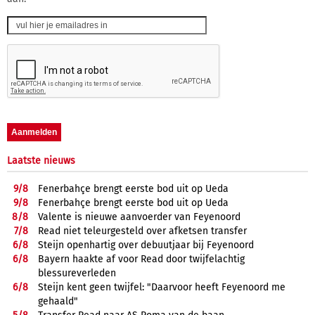
Laatste nieuws
9/
8
Fenerbahçe brengt eerste bod uit op Ueda
9/
8
Fenerbahçe brengt eerste bod uit op Ueda
8/
8
Valente is nieuwe aanvoerder van Feyenoord
7/
8
Read niet teleurgesteld over afketsen transfer
6/
8
Steijn openhartig over debuutjaar bij Feyenoord
6/
8
Bayern haakte af voor Read door twijfelachtig
blessureverleden
6/
8
Steijn kent geen twijfel: "Daarvoor heeft Feyenoord me
gehaald"