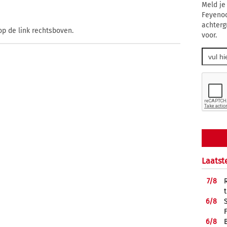
Meld je
Feyenoo
achterg
op de link rechtsboven.
voor.
Laatst
7/
8
6/
8
6/
8