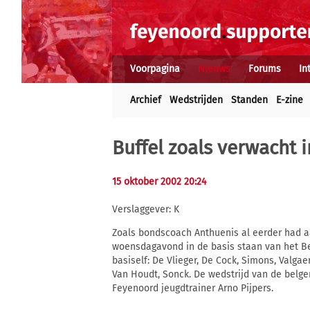
Voorpagina
Nieuws
Forums
In
Archief
Wedstrijden
Standen
E-zine
Buffel zoals verwacht i
15 oktober 2002 20:24
Verslaggever: K
Zoals bondscoach Anthuenis al eerder had 
woensdagavond in de basis staan van het Bel
basiself: De Vlieger, De Cock, Simons, Valga
Van Houdt, Sonck. De wedstrijd van de belge
Feyenoord jeugdtrainer Arno Pijpers.