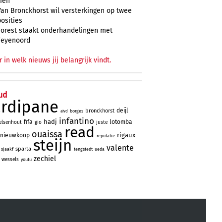
zien
Van Bronckhorst wil versterkingen op twee
posities
Forest staakt onderhandelingen met
Feyenoord
r in welk nieuws jij belangrijk vindt.
ud
ardipane
deijl
bronckhorst
borges
aivd
infantino
hadj
fifa
lotomba
elsenhout
gio
juste
read
ouaissa
rigaux
nieuwkoop
reputatie
steijn
valente
sparta
sjaakf
tengstedt
ueda
zechiel
wessels
youtu