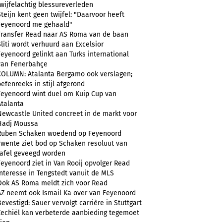
twijfelachtig blessureverleden
Steijn kent geen twijfel: "Daarvoor heeft
Feyenoord me gehaald"
Transfer Read naar AS Roma van de baan
Sliti wordt verhuurd aan Excelsior
Feyenoord gelinkt aan Turks international
van Fenerbahçe
COLUMN: Atalanta Bergamo ook verslagen;
oefenreeks in stijl afgerond
Feyenoord wint duel om Kuip Cup van
Atalanta
Newcastle United concreet in de markt voor
Hadj Moussa
Ruben Schaken woedend op Feyenoord
Twente ziet bod op Schaken resoluut van
tafel geveegd worden
Feyenoord ziet in Van Rooij opvolger Read
Interesse in Tengstedt vanuit de MLS
Ook AS Roma meldt zich voor Read
AZ neemt ook Ismail Ka over van Feyenoord
Bevestigd: Sauer vervolgt carrière in Stuttgart
Zechiël kan verbeterde aanbieding tegemoet