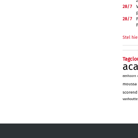
28/
7
28/
7
Stel hie
Tagclo
ac
eenhoorn
moussa
scorend
vanhoutte