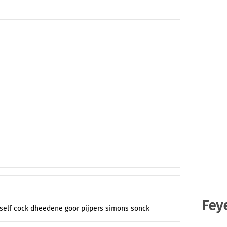
Fey
self
cock
dheedene
goor
pijpers
simons
sonck