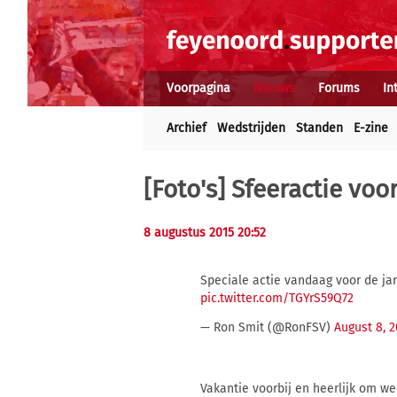
Voorpagina
Nieuws
Forums
In
Archief
Wedstrijden
Standen
E-zine
[Foto's] Sfeeractie voo
8 augustus 2015 20:52
Speciale actie vandaag voor de ja
pic.twitter.com/TGYrS59Q72
— Ron Smit (@RonFSV)
August 8, 2
Vakantie voorbij en heerlijk om wee