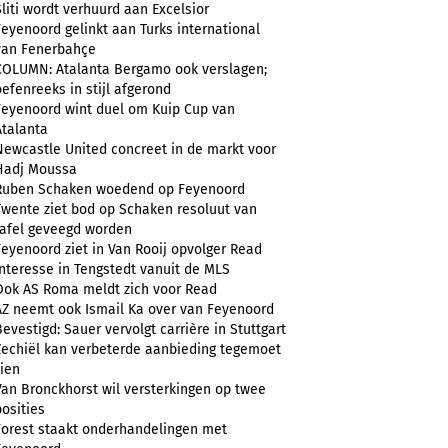
Sliti wordt verhuurd aan Excelsior
Feyenoord gelinkt aan Turks international
van Fenerbahçe
COLUMN: Atalanta Bergamo ook verslagen;
oefenreeks in stijl afgerond
Feyenoord wint duel om Kuip Cup van
Atalanta
Newcastle United concreet in de markt voor
Hadj Moussa
Ruben Schaken woedend op Feyenoord
Twente ziet bod op Schaken resoluut van
tafel geveegd worden
Feyenoord ziet in Van Rooij opvolger Read
Interesse in Tengstedt vanuit de MLS
Ook AS Roma meldt zich voor Read
AZ neemt ook Ismail Ka over van Feyenoord
Bevestigd: Sauer vervolgt carrière in Stuttgart
Zechiël kan verbeterde aanbieding tegemoet
zien
Van Bronckhorst wil versterkingen op twee
posities
Forest staakt onderhandelingen met