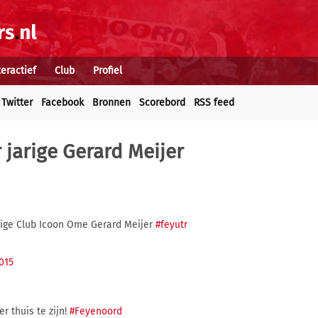
teractief
Club
Profiel
Twitter
Facebook
Bronnen
Scorebord
RSS feed
r jarige Gerard Meijer
rige Club Icoon Ome Gerard Meijer
#feyutr
015
r thuis te zijn!
#Feyenoord