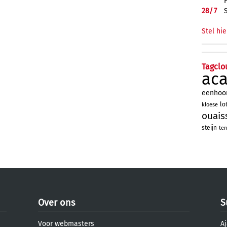
28/
7
Stel hie
Tagclo
ac
eenhoo
lo
kloese
ouais
steijn
ten
Over ons
S
Voor webmasters
Aj