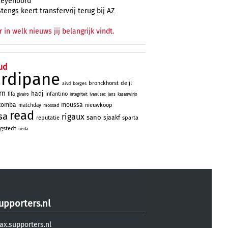
Feyenoord
Stengs keert transfervrij terug bij AZ
r in welk nieuws jij belangrijk vindt.
ud
ardipane
bronckhorst
deijl
aivd
borges
rn
hadj
infantino
fifa
givairo
integriteit
ivanusec
jans
kasanwirjo
tomba
moussa
nieuwkoop
matchday
mossad
read
sa
rigaux
sano
sjaakf
reputatie
sparta
gstedt
ueda
upporters.nl
ax.supporters.nl