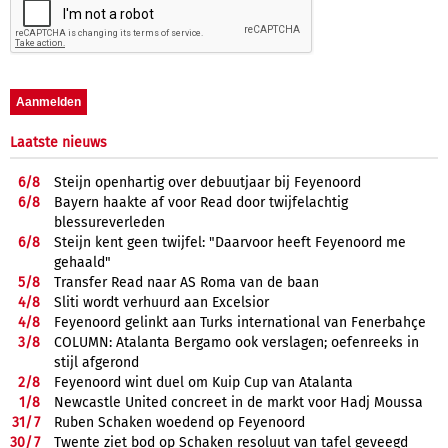
Laatste nieuws
6/
8
Steijn openhartig over debuutjaar bij Feyenoord
6/
8
Bayern haakte af voor Read door twijfelachtig
blessureverleden
6/
8
Steijn kent geen twijfel: "Daarvoor heeft Feyenoord me
gehaald"
5/
8
Transfer Read naar AS Roma van de baan
4/
8
Sliti wordt verhuurd aan Excelsior
4/
8
Feyenoord gelinkt aan Turks international van Fenerbahçe
3/
8
COLUMN: Atalanta Bergamo ook verslagen; oefenreeks in
stijl afgerond
2/
8
Feyenoord wint duel om Kuip Cup van Atalanta
1/
8
Newcastle United concreet in de markt voor Hadj Moussa
31/
7
Ruben Schaken woedend op Feyenoord
30/
7
Twente ziet bod op Schaken resoluut van tafel geveegd