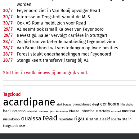
worden
30/
7
Feyenoord ziet in Van Rooij opvolger Read
30/
7
Interesse in Tengstedt vanuit de MLS
30/
7
Ook AS Roma meldt zich voor Read
29/
7
AZ neemt ook Ismail Ka over van Feyenoord
29/
7
Bevestigd: Sauer vervolgt carrière in Stuttgart
28/
7
Zechiël kan verbeterde aanbieding tegemoet zien
28/
7
Van Bronckhorst wil versterkingen op twee posities
28/
7
Forest staakt onderhandelingen met Feyenoord
28/
7
Stengs keert transfervrij terug bij AZ
Stel hier in welk nieuws jij belangrijk vindt.
Tagcloud
acardipane
eenhoorn
bronckhorst
deijl
fifa
aivd
borges
givairo
hadj
lotomba
moussa
infantino
kloese
matchday
mossad
integriteit
ivanusec
jans
kasanwirjo
read
ouaissa
rigaux
sano
sjaakf
steijn
nieuwkoop
reputatie
sparta
tengstedt
ueda