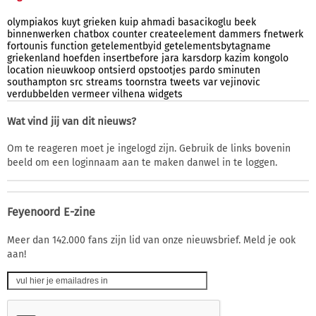
olympiakos
kuyt
grieken
kuip
ahmadi
basacikoglu
beek
binnenwerken
chatbox
counter
createelement
dammers
fnetwerk
fortounis
function
getelementbyid
getelementsbytagname
griekenland
hoefden
insertbefore
jara
karsdorp
kazim
kongolo
location
nieuwkoop
ontsierd
opstootjes
pardo
sminuten
southampton
src
streams
toornstra
tweets
var
vejinovic
verdubbelden
vermeer
vilhena
widgets
Wat vind jij van dit nieuws?
Om te reageren moet je ingelogd zijn. Gebruik de links bovenin
beeld om een loginnaam aan te maken danwel in te loggen.
Feyenoord E-zine
Meer dan 142.000 fans zijn lid van onze nieuwsbrief. Meld je ook
aan!