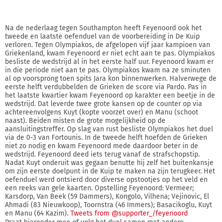
Na de nederlaag tegen Southampton heeft Feyenoord ook het
tweede en laatste oefenduel van de voorbereiding in De Kuip
verloren. Tegen Olympiakos, de afgelopen vijf jaar kampioen van
Griekenland, kwam Feyenoord er niet echt aan te pas. Olympiakos
besliste de wedstrijd al in het eerste half uur. Feyenoord kwam er
in die periode niet aan te pas. Olympiakos kwam na ze sminuten
al op voorsprong toen spits Jara kon binnenwerken. Halverwege de
eerste helft verdubbelden de Grieken de score via Pardo. Pas in
het laatste kwartier kwam Feyenoord op karakter een beetje in de
wedstrijd. Dat leverde twee grote kansen op de counter op via
achtereenvolgens Kuyt (kopte voorzet over) en Manu (schoot
naast). Beiden misten de grote mogelijkheid op de
aansluitingstreffer. Op slag van rust besliste Olympiakos het duel
via de 0-3 van Fortounis. In de tweede helft hoefden de Grieken
niet zo nodig en kwam Feyenoord mede daardoor beter in de
wedstrijd. Feyenoord deed iets terug vanaf de strafschopstip.
Nadat Kuyt onderuit was gegaan benutte hij zelf het buitenkansje
om zijn eerste doelpunt in de Kuip te maken na zijn terugkeer. Het
oefenduel werd ontsierd door diverse opstootjes op het veld en
een reeks van gele kaarten. Opstelling Feyenoord: Vermeer;
Karsdorp, Van Beek (59 Dammers), Kongolo, Vilhena; Vejinovic, El
Ahmadi (83 Nieuwkoop), Toornstra (46 Immers); Basacikoglu, Kuyt
en Manu (64 Kazim).
Tweets from @supporter_/feyenoord