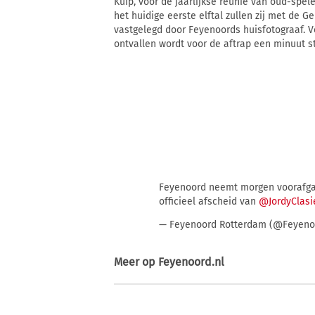
Kuip, voor de jaarlijkse reünie van oud-spe
het huidige eerste elftal zullen zij met de 
vastgelegd door Feyenoords huisfotograaf. V
ontvallen wordt voor de aftrap een minuut s
Feyenoord neemt morgen voorafg
officieel afscheid van
@JordyClasi
— Feyenoord Rotterdam (@Feyen
Meer op
Feyenoord.nl