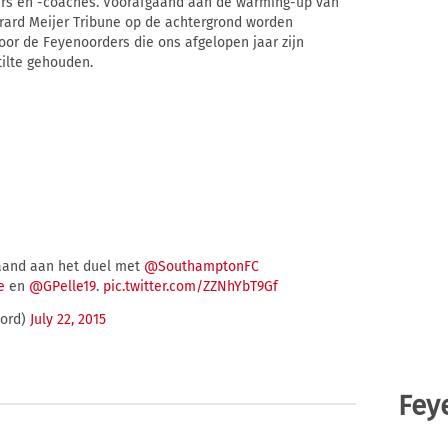
lers en -coaches. Voorafgaand aan de warming-up van
Gerard Meijer Tribune op de achtergrond worden
oor de Feyenoorders die ons afgelopen jaar zijn
tilte gehouden.
aand aan het duel met
@SouthamptonFC
e
en
@GPelle19
.
pic.twitter.com/ZZNhYbT9Gf
oord)
July 22, 2015
Fey