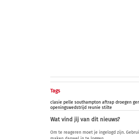
Tags
clasie
pelle
southampton
aftrap
droegen
ge
openingswedstrijd
reunie
stilte
Wat vind jij van dit nieuws?
Om te reageren moet je ingelogd zijn. Gebru
maken danwel in te loggen.