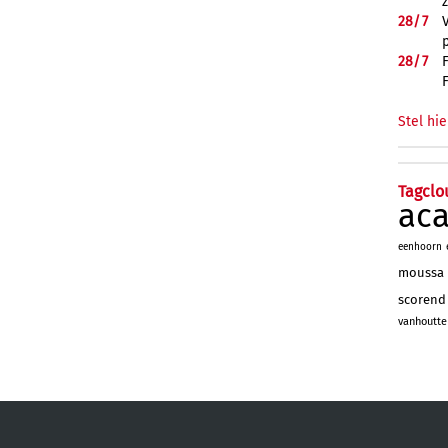
28/
7
28/
7
Stel hie
Tagclo
ac
eenhoorn
moussa
scorend
vanhoutte