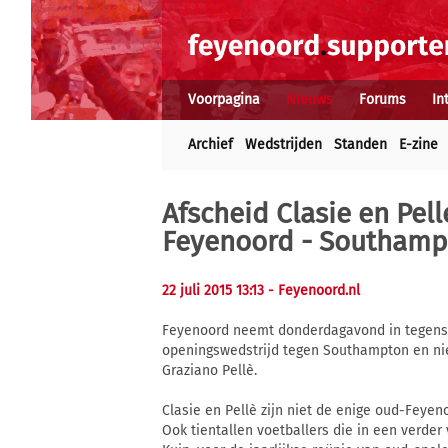
Voorpagina
Nieuws
Forums
In
Archief
Wedstrijden
Standen
E-zine
Afscheid Clasie en Pel
Feyenoord - Southamp
22 juli 2015 13:13
- Feyenoord.nl
Feyenoord neemt donderdagavond in tegenst
openingswedstrijd tegen Southampton en niet
Graziano Pellè.
Clasie en Pellè zijn niet de enige oud-Feye
Ook tientallen voetballers die in een verder 