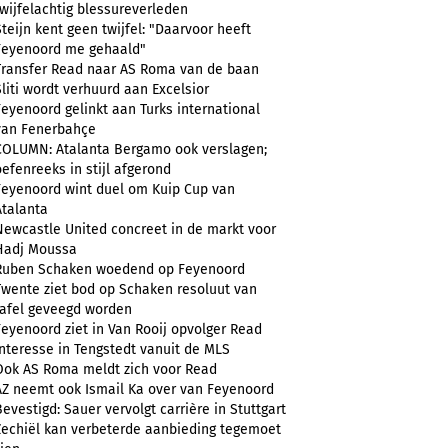
twijfelachtig blessureverleden
Steijn kent geen twijfel: "Daarvoor heeft
Feyenoord me gehaald"
Transfer Read naar AS Roma van de baan
Sliti wordt verhuurd aan Excelsior
Feyenoord gelinkt aan Turks international
van Fenerbahçe
COLUMN: Atalanta Bergamo ook verslagen;
oefenreeks in stijl afgerond
Feyenoord wint duel om Kuip Cup van
Atalanta
Newcastle United concreet in de markt voor
Hadj Moussa
Ruben Schaken woedend op Feyenoord
Twente ziet bod op Schaken resoluut van
tafel geveegd worden
Feyenoord ziet in Van Rooij opvolger Read
Interesse in Tengstedt vanuit de MLS
Ook AS Roma meldt zich voor Read
AZ neemt ook Ismail Ka over van Feyenoord
Bevestigd: Sauer vervolgt carrière in Stuttgart
Zechiël kan verbeterde aanbieding tegemoet