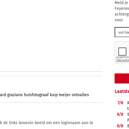
Meld je
Feyenoo
achterg
voor.
Laatst
rard
graziano
huisfotograaf
kuip
meijer
ontvallen
7/
8
6/
8
ik de links bovenin beeld om een loginnaam aan te
6/
8