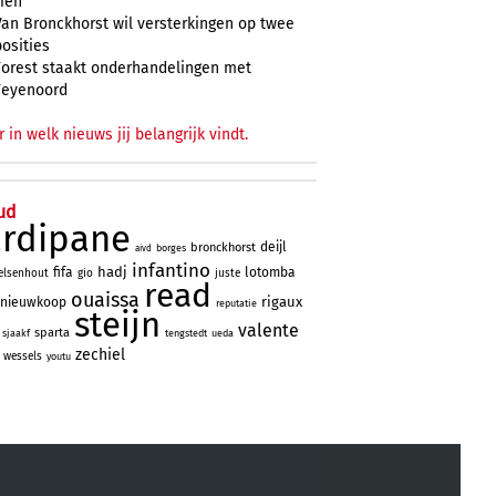
zien
Van Bronckhorst wil versterkingen op twee
posities
Forest staakt onderhandelingen met
Feyenoord
r in welk nieuws jij belangrijk vindt.
ud
ardipane
deijl
bronckhorst
borges
aivd
infantino
hadj
fifa
lotomba
elsenhout
gio
juste
read
ouaissa
rigaux
nieuwkoop
reputatie
steijn
valente
sparta
sjaakf
tengstedt
ueda
zechiel
wessels
youtu