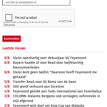
Laatste nieuws
6/
8
Steijn openhartig over debuutjaar bij Feyenoord
6/
8
Bayern haakte af voor Read door twijfelachtig
blessureverleden
6/
8
Steijn kent geen twijfel: "Daarvoor heeft Feyenoord me
gehaald"
5/
8
Transfer Read naar AS Roma van de baan
4/
8
Sliti wordt verhuurd aan Excelsior
4/
8
Feyenoord gelinkt aan Turks international van Fenerbahçe
3/
8
COLUMN: Atalanta Bergamo ook verslagen; oefenreeks in
stijl afgerond
2/
8
Feyenoord wint duel om Kuip Cup van Atalanta