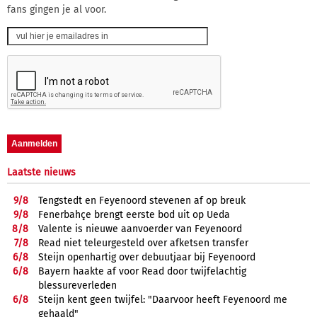
fans gingen je al voor.
Laatste nieuws
9/
8
Tengstedt en Feyenoord stevenen af op breuk
9/
8
Fenerbahçe brengt eerste bod uit op Ueda
8/
8
Valente is nieuwe aanvoerder van Feyenoord
7/
8
Read niet teleurgesteld over afketsen transfer
6/
8
Steijn openhartig over debuutjaar bij Feyenoord
6/
8
Bayern haakte af voor Read door twijfelachtig
blessureverleden
6/
8
Steijn kent geen twijfel: "Daarvoor heeft Feyenoord me
gehaald"