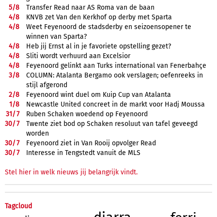
5/
8
Transfer Read naar AS Roma van de baan
4/
8
KNVB zet Van den Kerkhof op derby met Sparta
4/
8
Weet Feyenoord de stadsderby en seizoensopener te
winnen van Sparta?
4/
8
Heb jij Ernst al in je favoriete opstelling gezet?
4/
8
Sliti wordt verhuurd aan Excelsior
4/
8
Feyenoord gelinkt aan Turks international van Fenerbahçe
3/
8
COLUMN: Atalanta Bergamo ook verslagen; oefenreeks in
stijl afgerond
2/
8
Feyenoord wint duel om Kuip Cup van Atalanta
1/
8
Newcastle United concreet in de markt voor Hadj Moussa
31/
7
Ruben Schaken woedend op Feyenoord
30/
7
Twente ziet bod op Schaken resoluut van tafel geveegd
worden
30/
7
Feyenoord ziet in Van Rooij opvolger Read
30/
7
Interesse in Tengstedt vanuit de MLS
Stel hier in welk nieuws jij belangrijk vindt.
Tagcloud