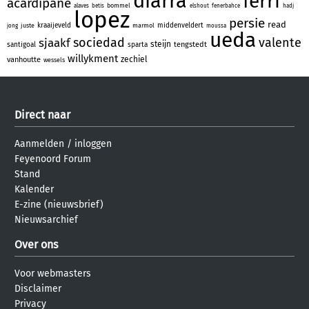
diarra
ferri
acardipane
bommel
alaves
betis
elshout
fenerbahce
hadj
lopez
persie
read
kraaijeveld
middenveldert
juste
marmol
jong
moussa
ueda
sociedad
valente
sjaakf
steijn
tengstedt
santigoal
sparta
willykment
zechiel
vanhoutte
wessels
Direct naar
Aanmelden
/
inloggen
Feyenoord Forum
Stand
Kalender
E-zine (nieuwsbrief)
Nieuwsarchief
Over ons
Voor webmasters
Disclaimer
Privacy